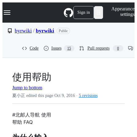
S
Navigation Menu
Appearance
k
Sign in
settings
i
p
t
byrwiki
/
byrwiki
Public
o
c
o
Code
Issues
Pull requests
15
0
n
t
e
n
t
使用帮助
Jump to bottom
夏小正 edited this page
Oct 9, 2016
·
5 revisions
#北邮人导航 使用
帮助 FAQ