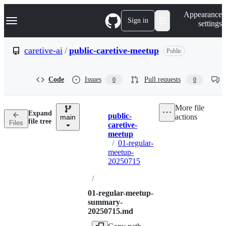
S
Navigation Menu
Appearance
k
Sign in
settings
i
p
t
caretive-ai
/
public-caretive-meetup
Public
o
c
o
Code
Issues
Pull requests
0
0
n
t
e
More file
n
Expand
public-
actions
t
main
Breadcrumbs
file tree
Files
caretive-
meetup
/
01-regular-
meetup-
20250715
/
01-regular-meetup-
summary-
20250715.md