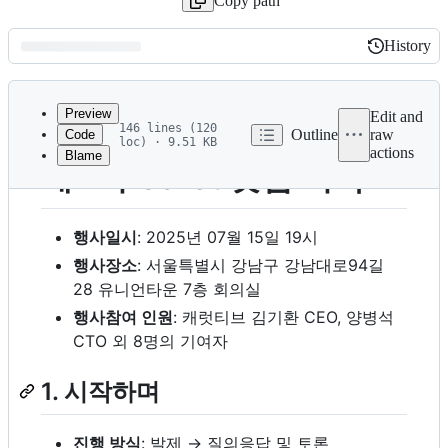
Copy path
History
History
Latest
commit
Preview
Edit and
146 lines (120
Outline
raw
Code
loc) · 9.51 KB
actions
Blame
File
제 1회 Caret 밋업 기록
metadata
and
행사일시
: 2025년 07월 15일 19시
controls
행사장소
: 서울특별시 강남구 강남대로94길
28 유니언타운 7층 회의실
행사참여 인원
: 캐럿티브 김기환 CEO, 양병석
CTO 외 8명의 기여자
1. 시작하며
진행 방식
: 발제 → 질의응답 및 토론