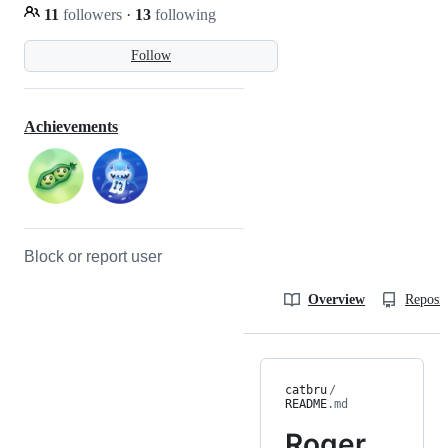
11
followers
·
13
following
Follow
Achievements
Block or report user
Overview
Reposit
catbru
/
README
.md
Roger