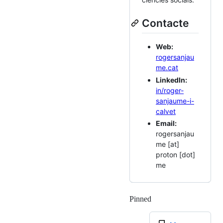
Contacte
Web:
rogersanjau
me.cat
LinkedIn:
in/roger-
sanjaume-i-
calvet
Email:
rogersanjau
me [at]
proton [dot]
me
Pinned
Loading