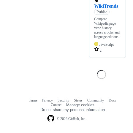
WikiTrends
Public
Compare
Wikipedia page
view history
across articles and
language editions.
JavaScript
2
Terms
Privacy
Security
Status
Community
Docs
Footer
Footer
Contact
Manage cookies
navigation
Do not share my personal information
© 2026 GitHub, Inc.