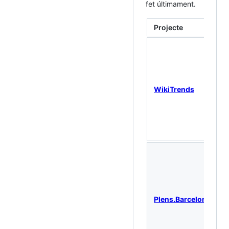
fet últimament.
Projecte
d
WikiTrends
i
p
Plens.Barcelona