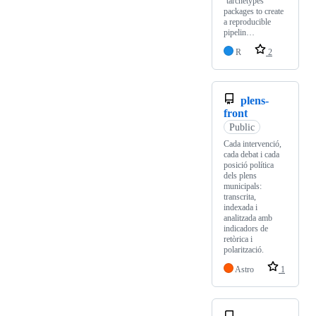
`tarchetypes`
packages to create
a reproducible
pipelin…
R
2
plens-
front
Public
Cada intervenció,
cada debat i cada
posició política
dels plens
municipals:
transcrita,
indexada i
analitzada amb
indicadors de
retòrica i
polarització.
Astro
1