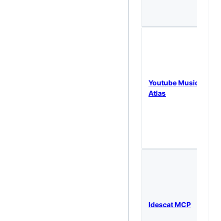
Youtube Music
Atlas
l
Idescat MCP
l