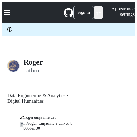
S
Navigation Menu
Appearance
k
Sign in
settings
i
p
t
o
c
o
n
t
e
Roger
n
catbru
t
Data Engineering & Analytics ·
Digital Humanities
rogersanjaume.cat
in/roger-sanjaume-i-calvet-b
b83ba100