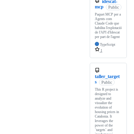
idescat-
mcp
Public
Paquet MCP per a
Agents com
Claude Code que
habilita l'explotació
de l'API d'Idescat
per part de l'agent
TypeScript
1
taller_target
s
Public
This R project is
designed to
analyze and
visualize the
evolution of
housing prices in
Catalonia. It
leverages the
power of the
`targets` and