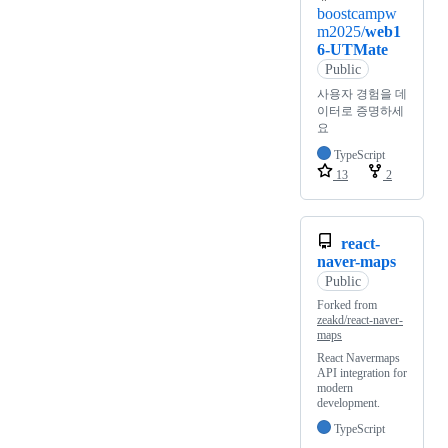
boostcampw
m2025/
web1
6-UTMate
Public
사용자 경험을 데
이터로 증명하세
요
TypeScript
13
2
react-
naver-maps
Public
Forked from
zeakd/react-naver-
maps
React Navermaps
API integration for
modern
development.
TypeScript