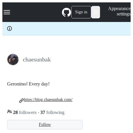
S
Navigation Menu
Appearance
k
Sign in
settings
i
p
t
o
c
o
n
t
e
chaesunbak
n
t
Geronimo! Every day!
https://blog.chaesunbak.com/
28
followers
·
37
following
Follow