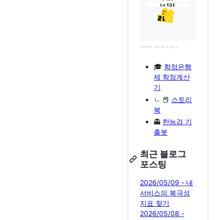
🎓
학점은행
제 학점계산
기
ㄴ 📕
스토리
북
👻
한능검 기
출봇
최근 블로그
포스팅
2026/05/09 - 내
서비스의 북극성
지표 찾기
2026/05/08 -