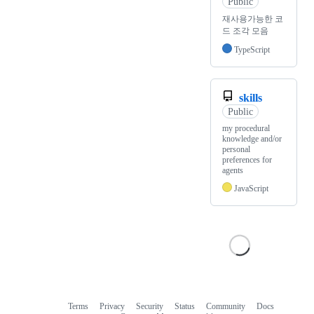
Public
재사용가능한 코
드 조각 모음
TypeScript
skills
Public
my procedural
knowledge and/or
personal
preferences for
agents
JavaScript
Terms
Privacy
Security
Status
Community
Docs
Footer
Footer