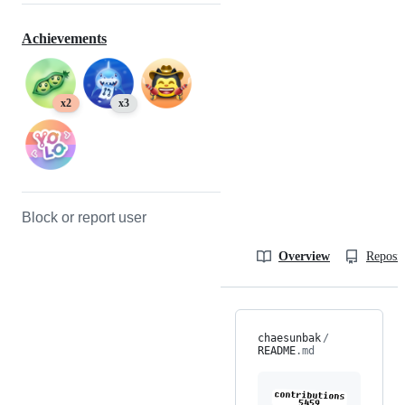
Achievements
x2
x3
Block or report user
Overview
Reposit
chaesunbak
/
README
.md