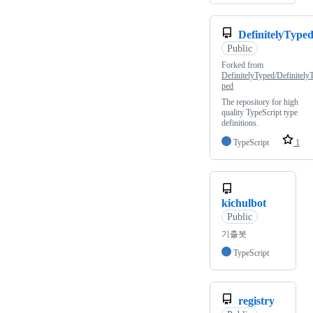
DefinitelyType
Public
Forked from
DefinitelyTyped/Definitely
ped
The repository for high
quality TypeScript type
definitions.
TypeScript
1
kichulbot
Public
기출봇
TypeScript
registry