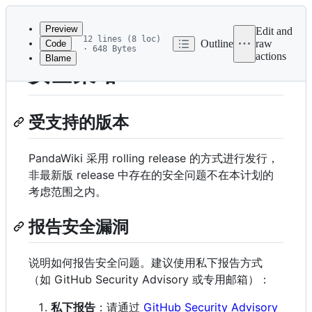
Latest
commit
Preview
Edit and
12 lines (8 loc)
Outline
raw
Code
· 648 Bytes
actions
Blame
File
安全策略
metadata
and
受支持的版本
controls
PandaWiki 采用 rolling release 的方式进行发行，
非最新版 release 中存在的安全问题不在本计划的
考虑范围之内。
报告安全漏洞
说明如何报告安全问题。建议使用私下报告方式
（如 GitHub Security Advisory 或专用邮箱）：
私下报告
：请通过
GitHub Security Advisory