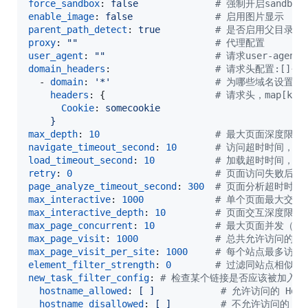
force_sandbox
: 
false              
#
 强制开启sandb
enable_image
: 
false               
#
 启用图片显示
parent_path_detect
: 
true          
#
 是否启用父目录探
proxy
: 
"
"
#
 代理配置
user_agent
: 
"
"
#
 请求user-agent
domain_headers
:                   
#
 请求头配置:[]{doma
  - 
domain
: 
'
*
'
#
 为哪些域名设置hea
headers
: {                    
#
 请求头，map[key]
Cookie
: 
somecookie
}                    
max_depth
: 
10
#
 最大页面深度限制
navigate_timeout_second
: 
10
#
 访问超时时间，单
load_timeout_second
: 
10
#
 加载超时时间，单
retry
: 
0
#
 页面访问失败后的
page_analyze_timeout_second
: 
300
#
 页面分析超时时间
max_interactive
: 
1000
#
 单个页面最大交互
max_interactive_depth
: 
10
#
 页面交互深度限制
max_page_concurrent
: 
10
#
 最大页面并发（不
max_page_visit
: 
1000
#
 总共允许访问的页
max_page_visit_per_site
: 
1000
#
 每个站点最多访问
element_filter_strength
: 
0
#
 过滤同站点相似元
new_task_filter_config
: 
#
 检查某个链接是否应该被加入爬
hostname_allowed
: 
[ ]            
#
 允许访问的 Hostn
hostname_disallowed
: 
[ ]         
#
 不允许访问的 Host