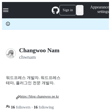
S
Navigation Menu
Appearance
k
Sign in
settings
i
p
t
o
c
o
n
t
e
Changwoo Nam
n
chwnam
t
워드프레스 개발자. 워드프레스
테마, 플러그인 전문 개발자.
https://blog.changwoo.pe.kr
16
followers
·
16
following