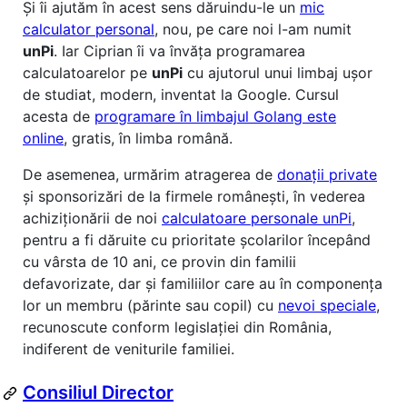
Și îi ajutăm în acest sens dăruindu-le un
mic
calculator personal
, nou, pe care noi l-am numit
unPi
. Iar Ciprian îi va învăța programarea
calculatoarelor pe
unPi
cu ajutorul unui limbaj ușor
de studiat, modern, inventat la Google. Cursul
acesta de
programare în limbajul Golang este
online
, gratis, în limba română.
De asemenea, urmărim atragerea de
donații private
și sponsorizări de la firmele românești, în vederea
achiziționării de noi
calculatoare personale unPi
,
pentru a fi dăruite cu prioritate școlarilor începând
cu vârsta de 10 ani, ce provin din familii
defavorizate, dar și familiilor care au în componența
lor un membru (părinte sau copil) cu
nevoi speciale
,
recunoscute conform legislației din România,
indiferent de veniturile familiei.
Consiliul Director