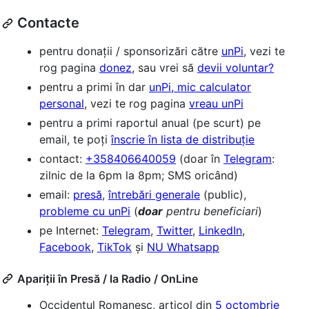
Contacte
pentru donații / sponsorizări către
unPi
, vezi te
rog pagina
donez
, sau vrei să
devii voluntar?
pentru a primi în dar
unPi, mic calculator
personal
, vezi te rog pagina
vreau unPi
pentru a primi raportul anual (pe scurt) pe
email, te poți
înscrie în lista de distribuție
contact:
+358406640059
(doar în
Telegram
:
zilnic de la 6pm la 8pm; SMS oricând)
email:
presă
,
întrebări generale
(public),
probleme cu unPi
(
doar
pentru beneficiari
)
pe Internet:
Telegram
,
Twitter
,
LinkedIn
,
Facebook
,
TikTok
și
NU Whatsapp
Apariții în Presă / la Radio / OnLine
Occidentul Romanesc, articol din
5 octombrie