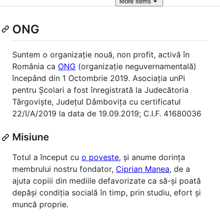
More
items
ONG
Suntem o organizație nouă, non profit, activă în
România ca
ONG
(organizație neguvernamentală)
începând din 1 Octombrie 2019. Asociația unPi
pentru Școlari a fost înregistrată la Judecătoria
Târgoviște, Județul Dâmbovița cu certificatul
22/I/A/2019 la data de 19.09.2019; C.I.F. 41680036
Misiune
Totul a început cu
o poveste
, și anume dorința
membrului nostru fondator,
Ciprian Manea
, de a
ajuta copiii din mediile defavorizate ca să-și poată
depăși condiția socială în timp, prin studiu, efort și
muncă proprie.