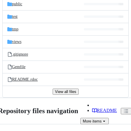
public
test
tmp
views
.gitignore
Gemfile
README.rdoc
View all files
Repository files navigation
README
More
items