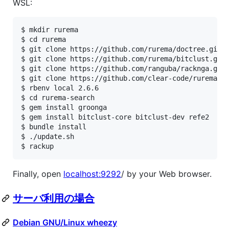
WSL:
$ mkdir rurema

$ cd rurema

$ git clone https://github.com/rurema/doctree.git

$ git clone https://github.com/rurema/bitclust.git

$ git clone https://github.com/ranguba/racknga.git

$ git clone https://github.com/clear-code/rurema-se
$ rbenv local 2.6.6

$ cd rurema-search

$ gem install groonga

$ gem install bitclust-core bitclust-dev refe2

$ bundle install

$ ./update.sh

$ rackup
Finally, open
localhost:9292
/ by your Web browser.
サーバ利用の場合
Debian GNU/Linux wheezy