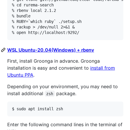
% cd rurema-search

% rbenv local 2.1.2

% bundle

% RUBY=`which ruby` ./setup.sh

% rackup > /dev/null 2>&1 &

% open http://localhost:9292/
WSL Ubuntu-20.04(Windows) + rbenv
First, install Groonga in advance. Groonga
installation is easy and convenient to
install from
Ubuntu PPA
.
Depending on your environment, you may need to
install additional
package.
zsh
$ sudo apt install zsh
Enter the following command lines in the terminal of