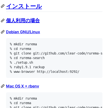
インストール
個人利用の場合
Debian GNU/Linux
% mkdir rurema

% cd rurema

% git clone git://github.com/clear-code/rurema-sear
% cd rurema-search

% ./setup.sh

% ruby1.9.1 rackup

% www-browser http://localhost:9292/
Mac OS X + rbenv
% mkdir rurema

% cd rurema

% git clone git://github.com/clear-code/rurema-sear