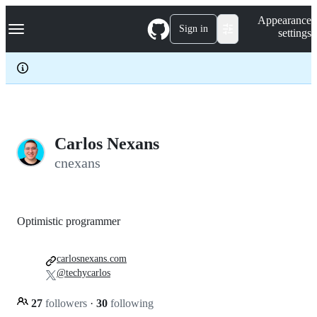
S
Navigation Menu
Appearance
k
Sign in
settings
i
p
t
o
c
o
n
t
e
Carlos Nexans
n
cnexans
t
Optimistic programmer
carlosnexans.com
@techycarlos
27
followers
·
30
following