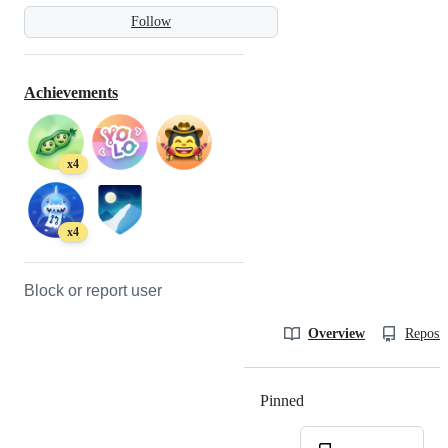
Follow
Achievements
x4
x4
Block or report user
Overview
Reposit
Pinned
Loading