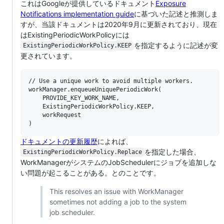
これはGoogleが提供しているドキュメント
Exposure
Notifications implementation guide
に基づいた記述と推測しま
すが、当該ドキュメントは2020年9月に更新されており、現在
はExistingPeriodicWorkPolicyには
を指定するように記述が変
ExistingPeriodicWorkPolicy.KEEP
更されています。
// Use a unique work to avoid multiple workers.

workManager.enqueueUniquePeriodicWork(

    PROVIDE_KEY_WORK_NAME,

    ExistingPeriodicWorkPolicy.KEEP,

    workRequest

ドキュメントの更新履歴
によれば、
を指定した場合、
ExistingPeriodicWorkPolicy.Replace
WorkManagerがシステムのJobSchedulerにジョブを追加しな
い問題が起こることがある。とのことです。
This resolves an issue with WorkManager
sometimes not adding a job to the system
job scheduler.