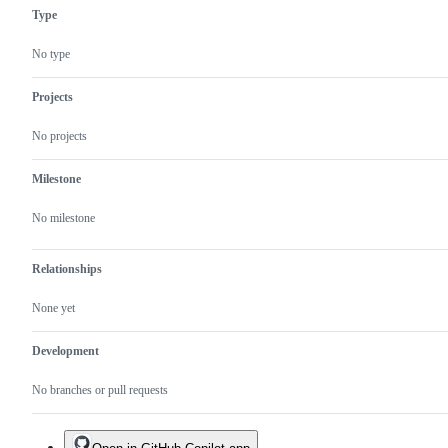
ー
Type
ス
が
No type
完
了
し
Projects
た
も
No projects
の
Milestone
No milestone
Relationships
None yet
Development
No branches or pull requests