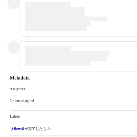
Metadata
Assignees
Metadata
Issue
actions
No one assigned
Labels
released
リリースが完了したもの
リ
リ