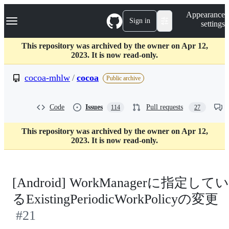
S
Navigation Menu
Appearance
k
Sign in
settings
i
p
t
This repository was archived by the owner on Apr 12,
o
2023. It is now read-only.
c
o
cocoa-mhlw
/
cocoa
Public archive
n
t
e
Code
Issues
Pull requests
114
27
n
t
This repository was archived by the owner on Apr 12,
2023. It is now read-only.
[Android] WorkManagerに指定してい
るExistingPeriodicWorkPolicyの変更
#21