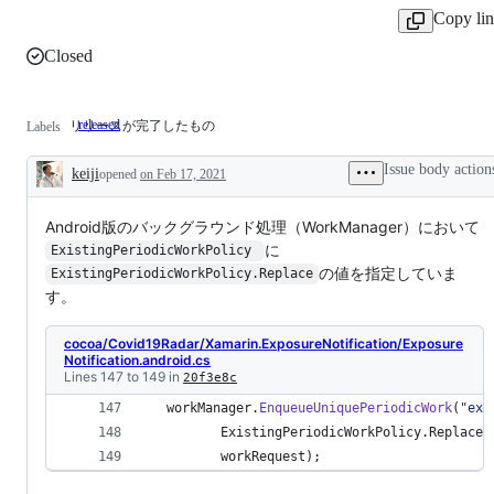
Copy li
Closed
released
リリースが完了したもの
リ
Labels
リ
ー
Issue body action
keiji
opened
on Feb 17, 2021
ス
Description
が
完
Android版のバックグラウンド処理（WorkManager）において
了
に
ExistingPeriodicWorkPolicy 
し
の値を指定していま
ExistingPeriodicWorkPolicy.Replace
た
す。
も
の
cocoa/Covid19Radar/Xamarin.ExposureNotification/Exposure
Notification.android.cs
Lines 147 to 149 in
20f3e8c
workManager
.
EnqueueUniquePeriodicWork
(
"exp
ExistingPeriodicWorkPolicy
.
Replace
,
workRequest
)
;