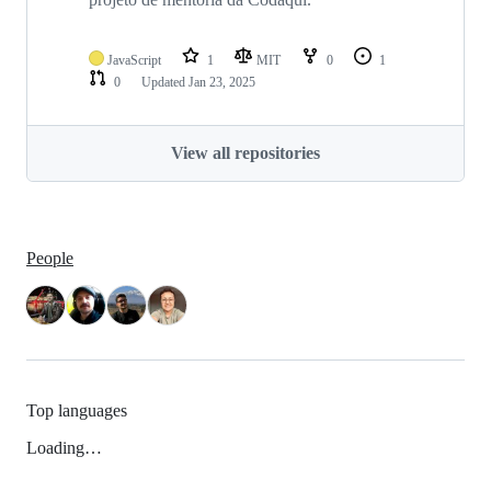
JavaScript
1
MIT
0
1
0
Updated
Jan 23, 2025
View all repositories
People
Top languages
Loading…