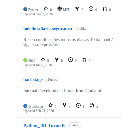
Python
0
MIT
2
0
0
Updated
Aug 2, 2026
boletim-diario-seguranca
Public
Receba notificações todos os dias as 10 da manhã,
siga esse repositório.
Shell
9
0
0
0
Updated
Jun 8, 2026
backstage
Public
Internal Development Portal from Codaqui
TypeScript
1
3
1
2
Updated
Feb 21, 2026
Python_101-TurmaB
Public