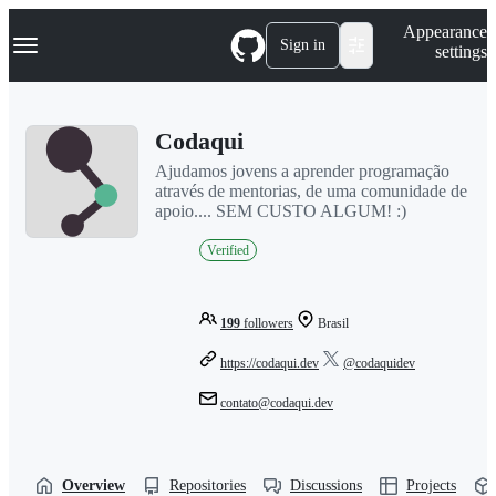
S
Navigation Menu
Appearance
k
Sign in
settings
i
p
t
o
Codaqui
c
o
Ajudamos jovens a aprender programação
n
através de mentorias, de uma comunidade de
t
apoio.... SEM CUSTO ALGUM! :)
e
n
Verified
t
199
followers
Brasil
https://codaqui.dev
@codaquidev
contato@codaqui.dev
Overview
Repositories
Discussions
Projects