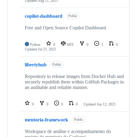
Updated
Aug 11, 2025
copilot-dashboard
Public
Free and Open Source Copilot Dashboard
Python
0
MIT
0
1
0
Updated
Jul 21, 2025
libertyhub
Public
Repository to release images from Docker Hub and
securely republish them within GitHub Packages in
an auditable and reliable manner.
0
0
0
0
Updated
Jun 12, 2025
mentoria-framework
Public
Workspace de análise e acompanhamento do
projeto de mentoria da Codaqui.