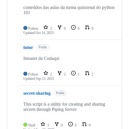
conteúdos das aulas da turma quinzenal do python
101
Python
2
0
0
0
Updated
Oct 14, 2025
tutor
Public
Intranet da Codaqui
Python
2
2
1
2
Updated
Sep 13, 2025
secret-sharing
Public
This script is a utility for creating and sharing
secrets through Piping Server
Shell
3
0
0
0