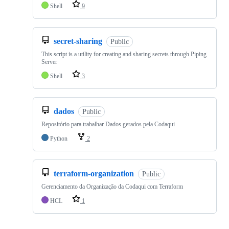
Shell
9
secret-sharing
Public
This script is a utility for creating and sharing secrets through Piping
Server
Shell
3
dados
Public
Repositório para trabalhar Dados gerados pela Codaqui
Python
2
terraform-organization
Public
Gerenciamento da Organização da Codaqui com Terraform
HCL
1