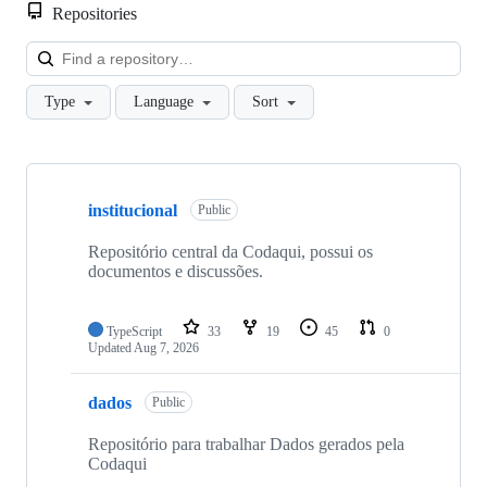
Repositories
Loa
Type
Language
Sort
Showing
10
institucional
of
Public
24
repositories
Repositório central da Codaqui, possui os
documentos e discussões.
TypeScript
33
19
45
0
Updated
Aug 7, 2026
dados
Public
Repositório para trabalhar Dados gerados pela
Codaqui