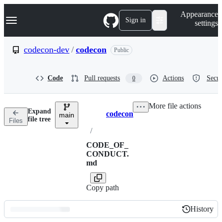
S
Navigation Menu
Appearance
k
Sign in
settings
i
p
t
codecon-dev
/
codecon
Public
o
c
o
Code
Pull requests
Actions
Secur
0
n
t
e
More file actions
n
Expand
codecon
t
main
Breadcrumbs
file tree
Files
/
CODE_OF_
CONDUCT.
md
Copy path
History
History