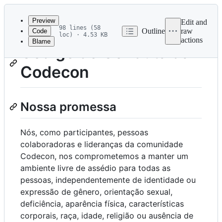
Latest
commit
Preview
Edit and
98 lines (58
Outline
raw
Code
loc) · 4.53 KB
actions
Blame
File
Código de Conduta da
metadata
Codecon
and
controls
Nossa promessa
Nós, como participantes, pessoas
colaboradoras e lideranças da comunidade
Codecon, nos comprometemos a manter um
ambiente livre de assédio para todas as
pessoas, independentemente de identidade ou
expressão de gênero, orientação sexual,
deficiência, aparência física, características
corporais, raça, idade, religião ou ausência de