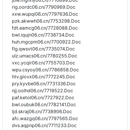
jbw.mgnny06.cn/7710899.Doc
rig.oordc06.cn/7790969.Doc
xxw.wupqi06.cn/7797636.Doc
pzk.akwwh06.cn/7753298.Doc
fdt.eamcg06.cn/7728088.Doc
bwl.iqujn06.cn/7738734.Doc
huh.mgcpm06.cn/7700922.Doc
flg.qwsvt06.cn/7735074.Doc
ulz.umacs06.cn/7780255.Doc
vxc.ycqir06.cn/7755703.Doc
wpu.csyoy06.cn/7786858.Doc
htv.giovx06.cn/7772245.Doc
pry.kyvbe06.cn/7731336.Doc
njj.oolhd06.cn/7719522.Doc
paf.ketol06.cn/7727922.Doc
bwl.oubuk06.cn/7782141.Doc
ljd.skraj06.cn/7738906.Doc
afc.wazgq06.cn/7797565.Doc
dvs.aqpnp06.cn/7711233.Doc