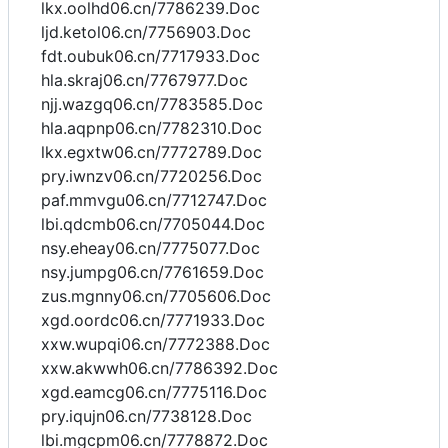
lkx.oolhd06.cn/7786239.Doc
ljd.ketol06.cn/7756903.Doc
fdt.oubuk06.cn/7717933.Doc
hla.skraj06.cn/7767977.Doc
njj.wazgq06.cn/7783585.Doc
hla.aqpnp06.cn/7782310.Doc
lkx.egxtw06.cn/7772789.Doc
pry.iwnzv06.cn/7720256.Doc
paf.mmvgu06.cn/7712747.Doc
lbi.qdcmb06.cn/7705044.Doc
nsy.eheay06.cn/7775077.Doc
nsy.jumpg06.cn/7761659.Doc
zus.mgnny06.cn/7705606.Doc
xgd.oordc06.cn/7771933.Doc
xxw.wupqi06.cn/7772388.Doc
xxw.akwwh06.cn/7786392.Doc
xgd.eamcg06.cn/7775116.Doc
pry.iqujn06.cn/7738128.Doc
lbi.mgcpm06.cn/7778872.Doc