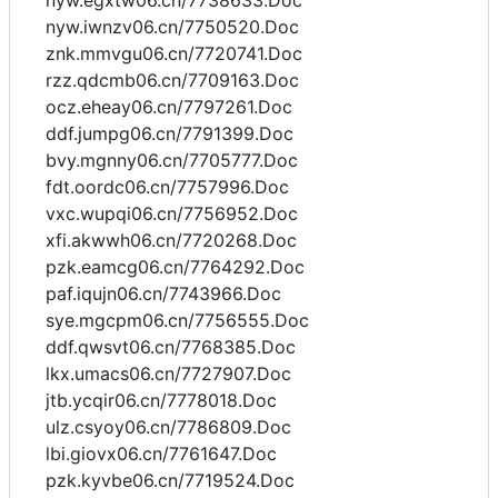
nyw.egxtw06.cn/7738633.Doc
nyw.iwnzv06.cn/7750520.Doc
znk.mmvgu06.cn/7720741.Doc
rzz.qdcmb06.cn/7709163.Doc
ocz.eheay06.cn/7797261.Doc
ddf.jumpg06.cn/7791399.Doc
bvy.mgnny06.cn/7705777.Doc
fdt.oordc06.cn/7757996.Doc
vxc.wupqi06.cn/7756952.Doc
xfi.akwwh06.cn/7720268.Doc
pzk.eamcg06.cn/7764292.Doc
paf.iqujn06.cn/7743966.Doc
sye.mgcpm06.cn/7756555.Doc
ddf.qwsvt06.cn/7768385.Doc
lkx.umacs06.cn/7727907.Doc
jtb.ycqir06.cn/7778018.Doc
ulz.csyoy06.cn/7786809.Doc
lbi.giovx06.cn/7761647.Doc
pzk.kyvbe06.cn/7719524.Doc