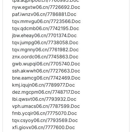
tpa.aqpnp06.cn/7760995.Doc
nyw.egxtw06.cn/7726692.Doc
paf.iwnzv06.cn/7786881.Doc
tqv.mmvgu06.cn/7723566.Doc
tqv.qdcmb06.cn/7742195.Doc
jbw.eheay06.cn/7701374.Doc
tqv.jumpg06.cn/7738058.Doc
tqv.mgnny06.cn/7761982.Doc
znx.oordc06.cn/7745863.Doc
gwb.wupqi06.cn/7705740.Doc
ssh.akwwh06.cn/7727663.Doc
bne.eamcg06.cn/7742469.Doc
kmj.iqujn06.cn/7789977.Doc
dez.mgcpm06.cn/7748717.Doc
lbi.qwsvt06.cn/7793932.Doc
vph.umacs06.cn/7787599.Doc
fmb.ycqir06.cn/7775070.Doc
tqv.csyoy06.cn/7793569.Doc
xfi.giovx06.cn/7777600.Doc