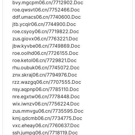
bvy.mgcpm06.cn/7712902.Doc
roe.qwsvt06.cn/7752466.Doc
ddf.umacs06.cn/7740600.Doc
jtb.ycqir06.cn/7744900.Doc
roe.csyoy06.cn/7719822.Doc
zus.giovx06.cn/7763221.Doc
jbw.kyvbe06.cn/7749869.Doc
roe.oolhd06.cn/7726155.Doc
roe.ketol06.cn/7729821.Doc
rhu.oubuk06.cn/7745072.Doc
znx.skraj06.cn/7794976.Doc
rzz.wazgq06.cn/7707555.Doc
nsy.aqpnp06.cn/7785110.Doc
nre.egxtw06.cn/7778448.Doc
wix.iwnzv06.cn/7756224.Doc
zus.mmvgu06.cn/7735595.Doc
kmj.qdcmb06.cn/7734775.Doc
vxc.eheay06.cn/7760637.Doc
ssh.jumpg06.cn/7718119.Doc