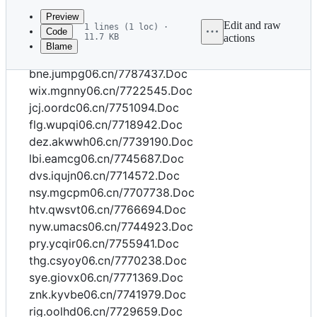
commit
Preview
Edit and raw
1 lines (1 loc) ·
Code
11.7 KB
actions
Blame
File
nsy.eheay06.cn/7747726.Doc
metadata
bne.jumpg06.cn/7787437.Doc
and
wix.mgnny06.cn/7722545.Doc
jcj.oordc06.cn/7751094.Doc
controls
flg.wupqi06.cn/7718942.Doc
dez.akwwh06.cn/7739190.Doc
lbi.eamcg06.cn/7745687.Doc
dvs.iqujn06.cn/7714572.Doc
nsy.mgcpm06.cn/7707738.Doc
htv.qwsvt06.cn/7766694.Doc
nyw.umacs06.cn/7744923.Doc
pry.ycqir06.cn/7755941.Doc
thg.csyoy06.cn/7770238.Doc
sye.giovx06.cn/7771369.Doc
znk.kyvbe06.cn/7741979.Doc
rig.oolhd06.cn/7729659.Doc