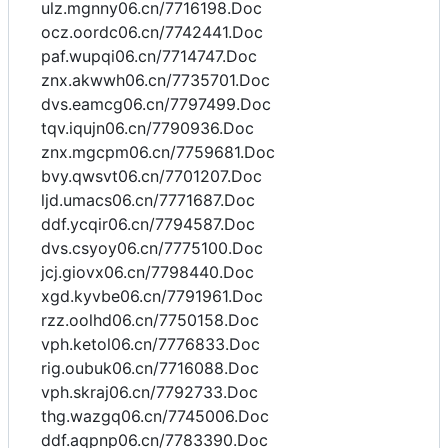
ulz.mgnny06.cn/7716198.Doc
ocz.oordc06.cn/7742441.Doc
paf.wupqi06.cn/7714747.Doc
znx.akwwh06.cn/7735701.Doc
dvs.eamcg06.cn/7797499.Doc
tqv.iqujn06.cn/7790936.Doc
znx.mgcpm06.cn/7759681.Doc
bvy.qwsvt06.cn/7701207.Doc
ljd.umacs06.cn/7771687.Doc
ddf.ycqir06.cn/7794587.Doc
dvs.csyoy06.cn/7775100.Doc
jcj.giovx06.cn/7798440.Doc
xgd.kyvbe06.cn/7791961.Doc
rzz.oolhd06.cn/7750158.Doc
vph.ketol06.cn/7776833.Doc
rig.oubuk06.cn/7716088.Doc
vph.skraj06.cn/7792733.Doc
thg.wazgq06.cn/7745006.Doc
ddf.aqpnp06.cn/7783390.Doc