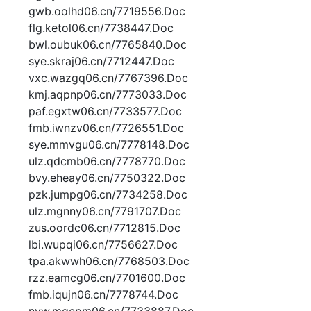
gwb.oolhd06.cn/7719556.Doc
flg.ketol06.cn/7738447.Doc
bwl.oubuk06.cn/7765840.Doc
sye.skraj06.cn/7712447.Doc
vxc.wazgq06.cn/7767396.Doc
kmj.aqpnp06.cn/7773033.Doc
paf.egxtw06.cn/7733577.Doc
fmb.iwnzv06.cn/7726551.Doc
sye.mmvgu06.cn/7778148.Doc
ulz.qdcmb06.cn/7778770.Doc
bvy.eheay06.cn/7750322.Doc
pzk.jumpg06.cn/7734258.Doc
ulz.mgnny06.cn/7791707.Doc
zus.oordc06.cn/7712815.Doc
lbi.wupqi06.cn/7756627.Doc
tpa.akwwh06.cn/7768503.Doc
rzz.eamcg06.cn/7701600.Doc
fmb.iqujn06.cn/7778744.Doc