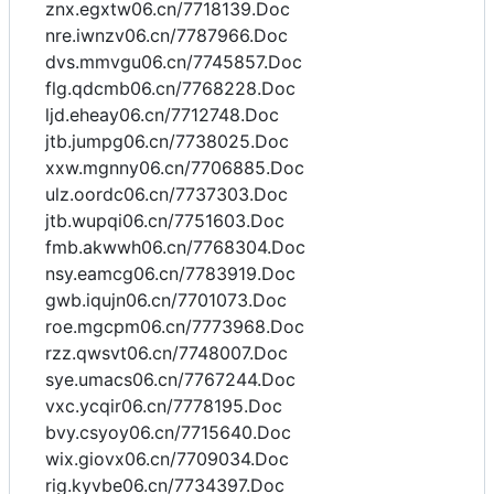
znx.egxtw06.cn/7718139.Doc
nre.iwnzv06.cn/7787966.Doc
dvs.mmvgu06.cn/7745857.Doc
flg.qdcmb06.cn/7768228.Doc
ljd.eheay06.cn/7712748.Doc
jtb.jumpg06.cn/7738025.Doc
xxw.mgnny06.cn/7706885.Doc
ulz.oordc06.cn/7737303.Doc
jtb.wupqi06.cn/7751603.Doc
fmb.akwwh06.cn/7768304.Doc
nsy.eamcg06.cn/7783919.Doc
gwb.iqujn06.cn/7701073.Doc
roe.mgcpm06.cn/7773968.Doc
rzz.qwsvt06.cn/7748007.Doc
sye.umacs06.cn/7767244.Doc
vxc.ycqir06.cn/7778195.Doc
bvy.csyoy06.cn/7715640.Doc
wix.giovx06.cn/7709034.Doc
rig.kyvbe06.cn/7734397.Doc