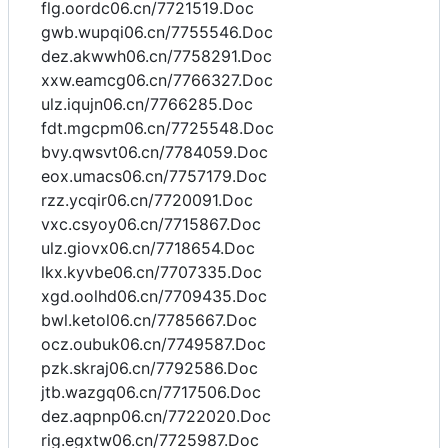
flg.oordc06.cn/7721519.Doc
gwb.wupqi06.cn/7755546.Doc
dez.akwwh06.cn/7758291.Doc
xxw.eamcg06.cn/7766327.Doc
ulz.iqujn06.cn/7766285.Doc
fdt.mgcpm06.cn/7725548.Doc
bvy.qwsvt06.cn/7784059.Doc
eox.umacs06.cn/7757179.Doc
rzz.ycqir06.cn/7720091.Doc
vxc.csyoy06.cn/7715867.Doc
ulz.giovx06.cn/7718654.Doc
lkx.kyvbe06.cn/7707335.Doc
xgd.oolhd06.cn/7709435.Doc
bwl.ketol06.cn/7785667.Doc
ocz.oubuk06.cn/7749587.Doc
pzk.skraj06.cn/7792586.Doc
jtb.wazgq06.cn/7717506.Doc
dez.aqpnp06.cn/7722020.Doc
rig.egxtw06.cn/7725987.Doc