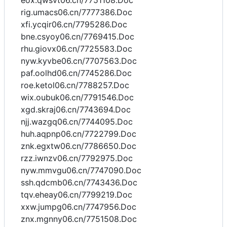
eox.qwsvt06.cn/7751108.Doc
rig.umacs06.cn/7777386.Doc
xfi.ycqir06.cn/7795286.Doc
bne.csyoy06.cn/7769415.Doc
rhu.giovx06.cn/7725583.Doc
nyw.kyvbe06.cn/7707563.Doc
paf.oolhd06.cn/7745286.Doc
roe.ketol06.cn/7788257.Doc
wix.oubuk06.cn/7791546.Doc
xgd.skraj06.cn/7743694.Doc
njj.wazgq06.cn/7744095.Doc
huh.aqpnp06.cn/7722799.Doc
znk.egxtw06.cn/7786650.Doc
rzz.iwnzv06.cn/7792975.Doc
nyw.mmvgu06.cn/7747090.Doc
ssh.qdcmb06.cn/7743436.Doc
tqv.eheay06.cn/7799219.Doc
xxw.jumpg06.cn/7747956.Doc
znx.mgnny06.cn/7751508.Doc