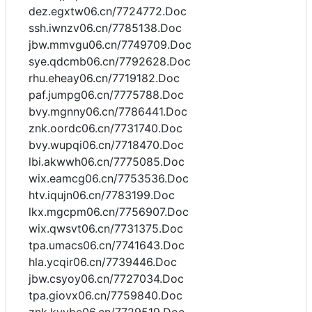
dez.egxtw06.cn/7724772.Doc
ssh.iwnzv06.cn/7785138.Doc
jbw.mmvgu06.cn/7749709.Doc
sye.qdcmb06.cn/7792628.Doc
rhu.eheay06.cn/7719182.Doc
paf.jumpg06.cn/7775788.Doc
bvy.mgnny06.cn/7786441.Doc
znk.oordc06.cn/7731740.Doc
bvy.wupqi06.cn/7718470.Doc
lbi.akwwh06.cn/7775085.Doc
wix.eamcg06.cn/7753536.Doc
htv.iqujn06.cn/7783199.Doc
lkx.mgcpm06.cn/7756907.Doc
wix.qwsvt06.cn/7731375.Doc
tpa.umacs06.cn/7741643.Doc
hla.ycqir06.cn/7739446.Doc
jbw.csyoy06.cn/7727034.Doc
tpa.giovx06.cn/7759840.Doc