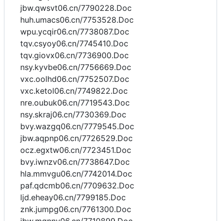
jbw.qwsvt06.cn/7790228.Doc
huh.umacs06.cn/7753528.Doc
wpu.ycqir06.cn/7738087.Doc
tqv.csyoy06.cn/7745410.Doc
tqv.giovx06.cn/7736900.Doc
nsy.kyvbe06.cn/7756669.Doc
vxc.oolhd06.cn/7752507.Doc
vxc.ketol06.cn/7749822.Doc
nre.oubuk06.cn/7719543.Doc
nsy.skraj06.cn/7730369.Doc
bvy.wazgq06.cn/7779545.Doc
jbw.aqpnp06.cn/7726529.Doc
ocz.egxtw06.cn/7723451.Doc
bvy.iwnzv06.cn/7738647.Doc
hla.mmvgu06.cn/7742014.Doc
paf.qdcmb06.cn/7709632.Doc
ljd.eheay06.cn/7799185.Doc
znk.jumpg06.cn/7761300.Doc