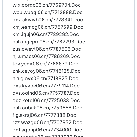
wix.oordc06.cn/7769704.Doc
wpu.wupqi06.cn/7712888.Doc
dez.akwwh06.cn/7778341.Doc
kmj.eamcg06.cn/7757599.Doc
kmj.iqujn06.cn/7789292.Doc
huh.mgcpm06.cn/7782793.Doc
zus.qwsvt06.cn/7787506.Doc
njj.umacs06.cn/7786269.Doc
tqv.ycqir06.cn/7768679.Doc
znk.csyoy06.cn/7746125.Doc
hla.giovx06.cn/7718925.Doc
dvs.kyvbe06.cn/7779114.Doc
dvs.oolhd06.cn/7757787.Doc
ocz.ketol06.cn/7725038.Doc
huh.oubuk06.cn/7753658.Doc
flg.skraj06.cn/7777888.Doc
rzz.wazgq06.cn/7707952.Doc
ddf.aqpnp06.cn/7734000.Doc