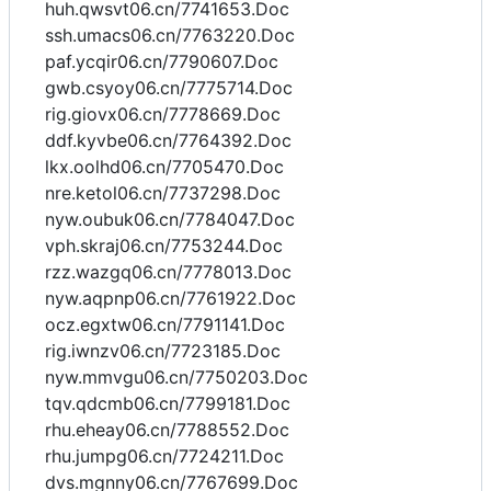
huh.qwsvt06.cn/7741653.Doc
ssh.umacs06.cn/7763220.Doc
paf.ycqir06.cn/7790607.Doc
gwb.csyoy06.cn/7775714.Doc
rig.giovx06.cn/7778669.Doc
ddf.kyvbe06.cn/7764392.Doc
lkx.oolhd06.cn/7705470.Doc
nre.ketol06.cn/7737298.Doc
nyw.oubuk06.cn/7784047.Doc
vph.skraj06.cn/7753244.Doc
rzz.wazgq06.cn/7778013.Doc
nyw.aqpnp06.cn/7761922.Doc
ocz.egxtw06.cn/7791141.Doc
rig.iwnzv06.cn/7723185.Doc
nyw.mmvgu06.cn/7750203.Doc
tqv.qdcmb06.cn/7799181.Doc
rhu.eheay06.cn/7788552.Doc
rhu.jumpg06.cn/7724211.Doc
dvs.mgnny06.cn/7767699.Doc