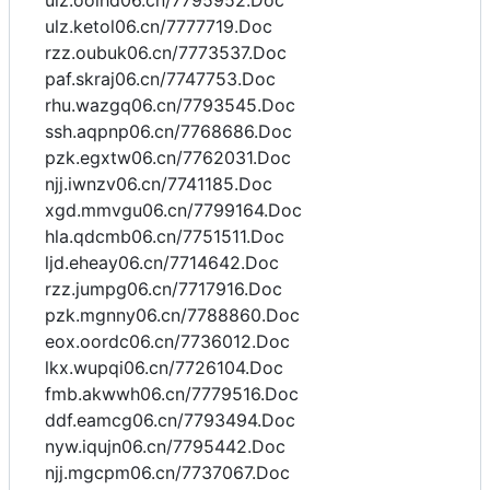
ulz.oolhd06.cn/7795952.Doc
ulz.ketol06.cn/7777719.Doc
rzz.oubuk06.cn/7773537.Doc
paf.skraj06.cn/7747753.Doc
rhu.wazgq06.cn/7793545.Doc
ssh.aqpnp06.cn/7768686.Doc
pzk.egxtw06.cn/7762031.Doc
njj.iwnzv06.cn/7741185.Doc
xgd.mmvgu06.cn/7799164.Doc
hla.qdcmb06.cn/7751511.Doc
ljd.eheay06.cn/7714642.Doc
rzz.jumpg06.cn/7717916.Doc
pzk.mgnny06.cn/7788860.Doc
eox.oordc06.cn/7736012.Doc
lkx.wupqi06.cn/7726104.Doc
fmb.akwwh06.cn/7779516.Doc
ddf.eamcg06.cn/7793494.Doc
nyw.iqujn06.cn/7795442.Doc
njj.mgcpm06.cn/7737067.Doc