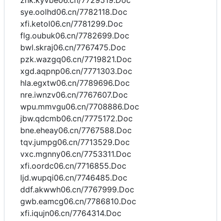
znk.kyvbe06.cn/7729519.Doc
sye.oolhd06.cn/7782118.Doc
xfi.ketol06.cn/7781299.Doc
flg.oubuk06.cn/7782699.Doc
bwl.skraj06.cn/7767475.Doc
pzk.wazgq06.cn/7719821.Doc
xgd.aqpnp06.cn/7771303.Doc
hla.egxtw06.cn/7789696.Doc
nre.iwnzv06.cn/7767607.Doc
wpu.mmvgu06.cn/7708886.Doc
jbw.qdcmb06.cn/7775172.Doc
bne.eheay06.cn/7767588.Doc
tqv.jumpg06.cn/7713529.Doc
vxc.mgnny06.cn/7753311.Doc
xfi.oordc06.cn/7716855.Doc
ljd.wupqi06.cn/7746485.Doc
ddf.akwwh06.cn/7767999.Doc
gwb.eamcg06.cn/7786810.Doc
xfi.iqujn06.cn/7764314.Doc