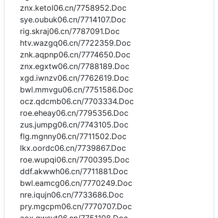
znx.ketol06.cn/7758952.Doc
sye.oubuk06.cn/7714107.Doc
rig.skraj06.cn/7787091.Doc
htv.wazgq06.cn/7722359.Doc
znk.aqpnp06.cn/7774650.Doc
znx.egxtw06.cn/7788189.Doc
xgd.iwnzv06.cn/7762619.Doc
bwl.mmvgu06.cn/7751586.Doc
ocz.qdcmb06.cn/7703334.Doc
roe.eheay06.cn/7795356.Doc
zus.jumpg06.cn/7743105.Doc
flg.mgnny06.cn/7711502.Doc
lkx.oordc06.cn/7739867.Doc
roe.wupqi06.cn/7700395.Doc
ddf.akwwh06.cn/7711881.Doc
bwl.eamcg06.cn/7770249.Doc
nre.iqujn06.cn/7733686.Doc
pry.mgcpm06.cn/7770707.Doc