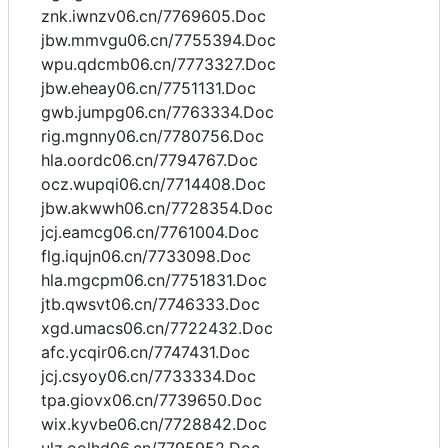
znk.iwnzv06.cn/7769605.Doc
jbw.mmvgu06.cn/7755394.Doc
wpu.qdcmb06.cn/7773327.Doc
jbw.eheay06.cn/7751131.Doc
gwb.jumpg06.cn/7763334.Doc
rig.mgnny06.cn/7780756.Doc
hla.oordc06.cn/7794767.Doc
ocz.wupqi06.cn/7714408.Doc
jbw.akwwh06.cn/7728354.Doc
jcj.eamcg06.cn/7761004.Doc
flg.iqujn06.cn/7733098.Doc
hla.mgcpm06.cn/7751831.Doc
jtb.qwsvt06.cn/7746333.Doc
xgd.umacs06.cn/7722432.Doc
afc.ycqir06.cn/7747431.Doc
jcj.csyoy06.cn/7733334.Doc
tpa.giovx06.cn/7739650.Doc
wix.kyvbe06.cn/7728842.Doc