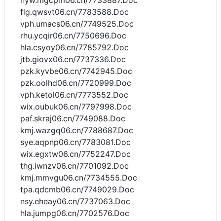
nyw.mgcpm06.cn/7733887.Doc
flg.qwsvt06.cn/7783588.Doc
vph.umacs06.cn/7749525.Doc
rhu.ycqir06.cn/7750696.Doc
hla.csyoy06.cn/7785792.Doc
jtb.giovx06.cn/7737336.Doc
pzk.kyvbe06.cn/7742945.Doc
pzk.oolhd06.cn/7720999.Doc
vph.ketol06.cn/7773552.Doc
wix.oubuk06.cn/7797998.Doc
paf.skraj06.cn/7749088.Doc
kmj.wazgq06.cn/7788687.Doc
sye.aqpnp06.cn/7783081.Doc
wix.egxtw06.cn/7752247.Doc
thg.iwnzv06.cn/7701092.Doc
kmj.mmvgu06.cn/7734555.Doc
tpa.qdcmb06.cn/7749029.Doc
nsy.eheay06.cn/7737063.Doc
hla.jumpg06.cn/7702576.Doc