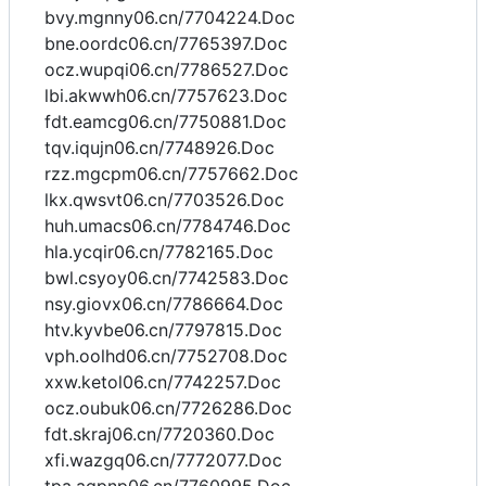
bvy.mgnny06.cn/7704224.Doc
bne.oordc06.cn/7765397.Doc
ocz.wupqi06.cn/7786527.Doc
lbi.akwwh06.cn/7757623.Doc
fdt.eamcg06.cn/7750881.Doc
tqv.iqujn06.cn/7748926.Doc
rzz.mgcpm06.cn/7757662.Doc
lkx.qwsvt06.cn/7703526.Doc
huh.umacs06.cn/7784746.Doc
hla.ycqir06.cn/7782165.Doc
bwl.csyoy06.cn/7742583.Doc
nsy.giovx06.cn/7786664.Doc
htv.kyvbe06.cn/7797815.Doc
vph.oolhd06.cn/7752708.Doc
xxw.ketol06.cn/7742257.Doc
ocz.oubuk06.cn/7726286.Doc
fdt.skraj06.cn/7720360.Doc
xfi.wazgq06.cn/7772077.Doc