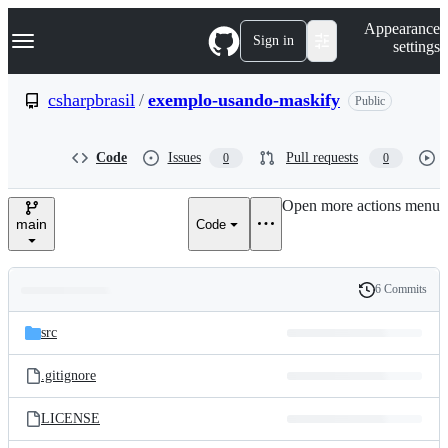
S
Navigation Menu
Appearance
k
Sign in
settings
i
p
t
csharpbrasil
/
exemplo-usando-maskify
Public
o
c
o
Code
Issues
Pull requests
0
0
n
t
e
Open more actions menu
n
main
Code
t
6 Commits
Folders
History
Latest
and
src
commit
files
.gitignore
LICENSE