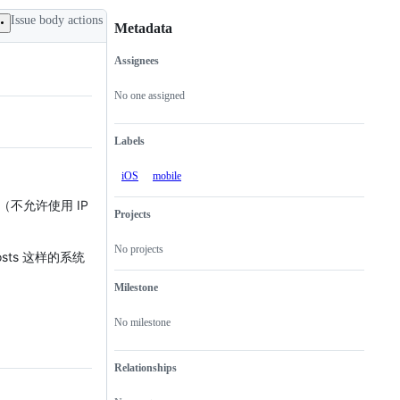
Issue body actions
Metadata
Assignees
Metadata
Issue
actions
No one assigned
Labels
iOS
mobile
不允许使用 IP
Projects
No projects
ts 这样的系统
Milestone
No milestone
Relationships