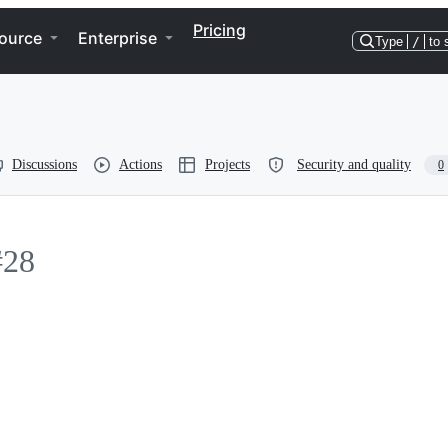
Pricing
ource
Enterprise
Type
/
to 
Discussions
Actions
Projects
Security and quality
0
#28