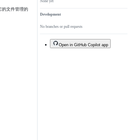
None yet
它的文件管理的
Development
No branches or pull requests
Open in GitHub Copilot app