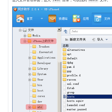
/etc
hosts