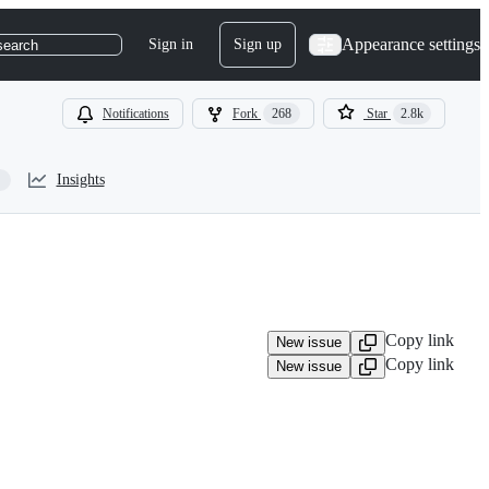
Appearance settings
Sign in
Sign up
search
Notifications
Fork
268
Star
2.8k
Insights
Copy link
New issue
Copy link
New issue