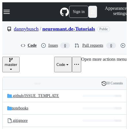
S
Navigation Menu
Appearance
k
Sign in
settings
i
p
t
dannybusch
/
neuromant.de-Tutorials
Public
o
c
o
Code
Issues
Pull requests
0
0
n
t
e
Open more actions menu
n
master
Code
t
50 Commits
Folders
History
Latest
and
.github/
ISSUE_TEMPLATE
commit
files
notebooks
.gitignore