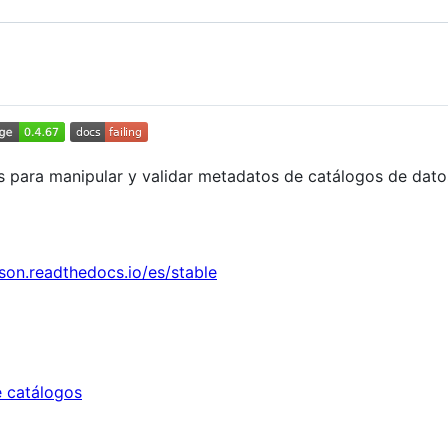
 para manipular y validar metadatos de catálogos de dato
json.readthedocs.io/es/stable
e catálogos