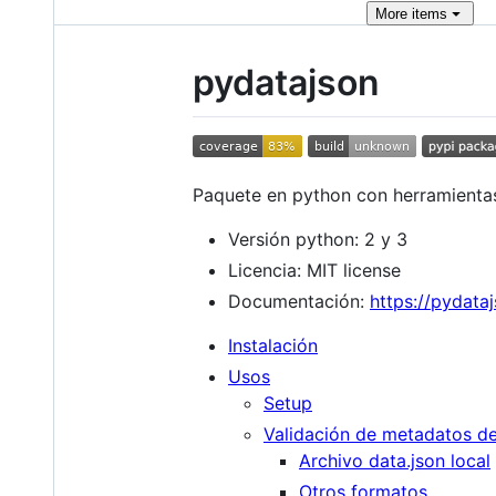
More
items
pydatajson
Paquete en python con herramientas
Versión python: 2 y 3
Licencia: MIT license
Documentación:
https://pydata
Instalación
Usos
Setup
Validación de metadatos d
Archivo data.json local
Otros formatos