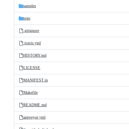
samples
tests
.gitignore
.travis.yml
HISTORY.md
LICENSE
MANIFEST.in
Makefile
README.md
appveyor.yml