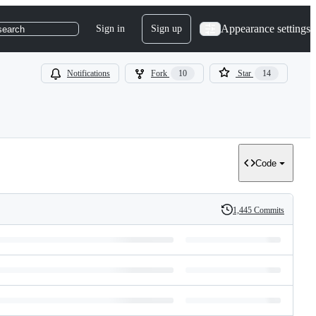
Appearance settings
Sign in
Sign up
search
Notifications
Fork
10
Star
14
Code
1,445 Commits
History