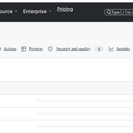
Pricing
ource
Enterprise
Type
/
to 
Actions
Projects
Security and quality
Insights
0