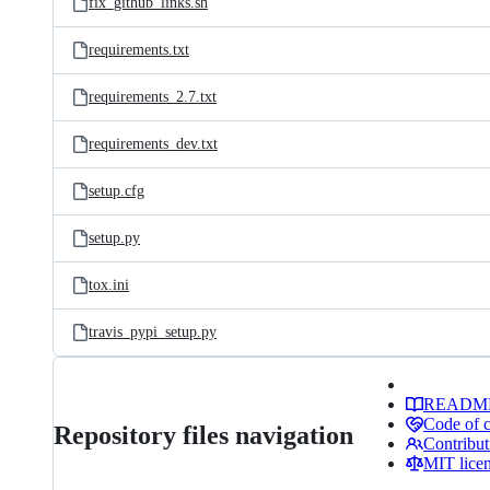
fix_github_links.sh
requirements.txt
requirements_2.7.txt
requirements_dev.txt
setup.cfg
setup.py
tox.ini
travis_pypi_setup.py
READM
Code of 
Repository files navigation
Contribut
MIT lice