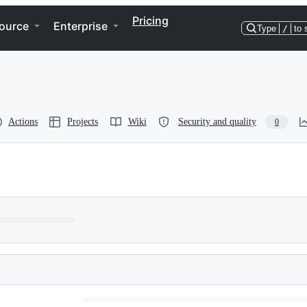
Pricing
ource
Enterprise
Type
/
to 
Actions
Projects
Wiki
Security and quality
0