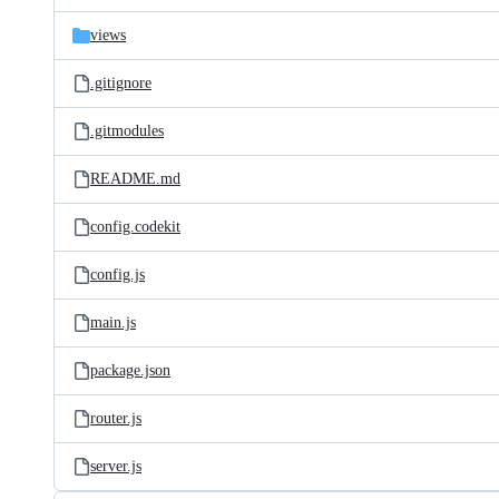
files
views
.gitignore
.gitmodules
README.md
config.codekit
config.js
main.js
package.json
router.js
server.js