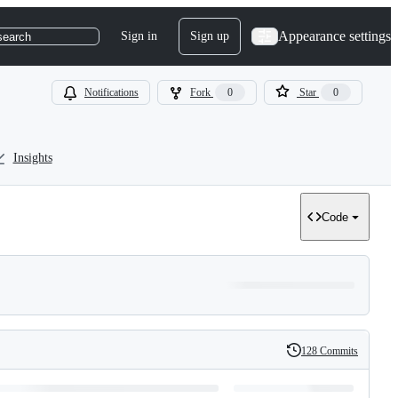
Appearance settings
Sign in
Sign up
search
Notifications
Fork
0
Star
0
Insights
Code
128 Commits
History