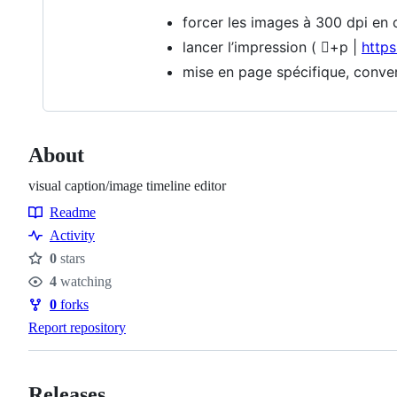
forcer les images à 300 dpi en 
lancer l’impression ( +p |
https
mise en page spécifique, conve
About
visual caption/image timeline editor
Readme
Resources
Activity
0
stars
Stars
4
watching
Watchers
0
forks
Forks
Report repository
Releases