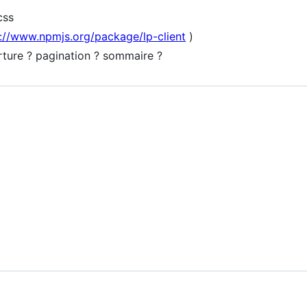
css
://www.npmjs.org/package/lp-client
)
rture ? pagination ? sommaire ?