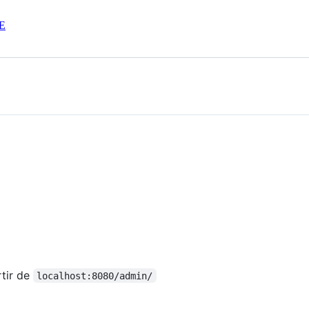
E
rtir de
localhost:8080/admin/