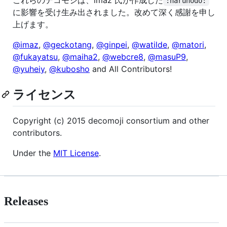
これらのデコモジは、imaz 氏が作成した
:naruhodo:
に影響を受け生み出されました。改めて深く感謝を申し
上げます。
@imaz
,
@geckotang
,
@ginpei
,
@watilde
,
@matori
,
@fukayatsu
,
@maiha2
,
@webcre8
,
@masuP9
,
@yuheiy
,
@kubosho
and All Contributors!
ライセンス
Copyright (c) 2015 decomoji consortium and other
contributors.
Under the
MIT License
.
Releases