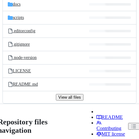
docs
scripts
.editorconfig
.gitignore
.node-version
LICENSE
README.md
View all files
README
Repository files
Contributing
navigation
MIT license