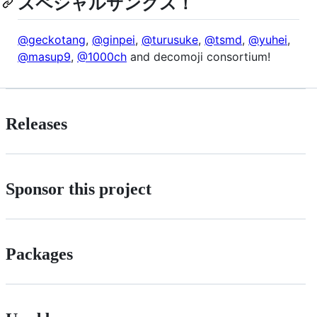
スペシャルサンクス！
@geckotang
,
@ginpei
,
@turusuke
,
@tsmd
,
@yuhei
,
@masup9
,
@1000ch
and decomoji consortium!
Releases
Sponsor this project
Packages