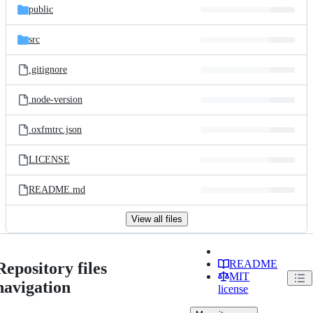
public
src
.gitignore
.node-version
.oxfmtrc.json
LICENSE
README.md
View all files
README
Repository files
MIT
navigation
license