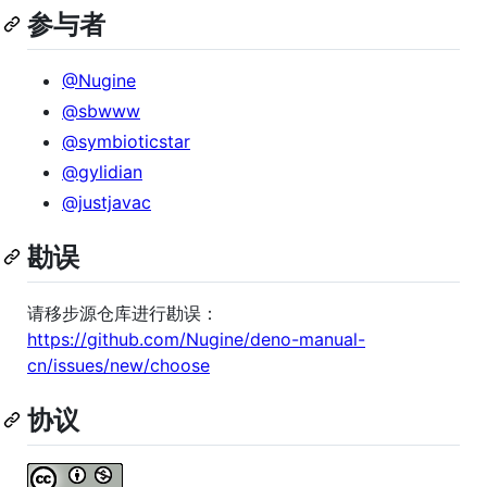
参与者
@Nugine
@sbwww
@symbioticstar
@gylidian
@justjavac
勘误
请移步源仓库进行勘误：
https://github.com/Nugine/deno-manual-
cn/issues/new/choose
协议