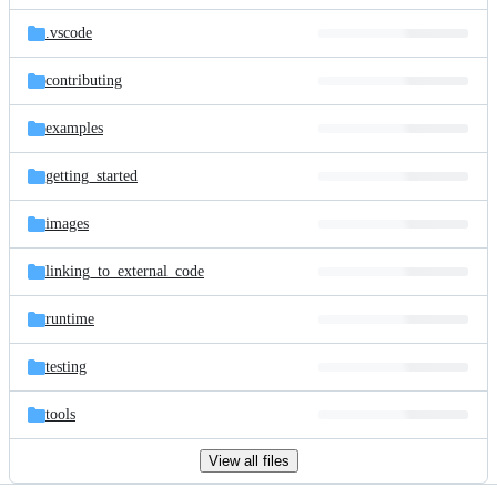
files
.vscode
contributing
examples
getting_started
images
linking_to_external_code
runtime
testing
tools
View all files