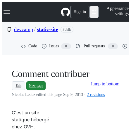
S
Navigation Menu
Appearance
k
Sign in
settings
i
p
t
devcamp
/
static-site
Public
o
c
o
Code
Issues
Pull requests
0
0
n
t
e
n
t
Comment contribuer
Jump to bottom
Edit
New page
Nicolas Ledez edited this page
Sep 9, 2013
·
2 revisions
C'est un site
statique hébergé
chez OVH.