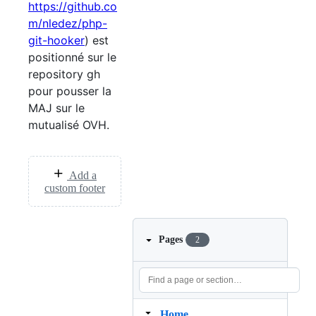
https://github.co
m/nledez/php-
git-hooker
) est
positionné sur le
repository gh
pour pousser la
MAJ sur le
mutualisé OVH.
Add a
custom footer
Pages
2
Home