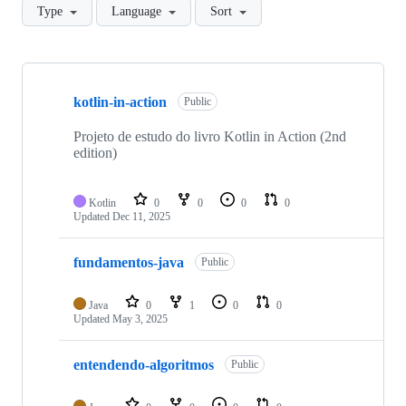
Type
Language
Sort
Showing
10
kotlin-in-action
of
Public
31
repositories
Projeto de estudo do livro Kotlin in Action (2nd
edition)
Kotlin
0
0
0
0
Updated
Dec 11, 2025
fundamentos-java
Public
Java
0
1
0
0
Updated
May 3, 2025
entendendo-algoritmos
Public