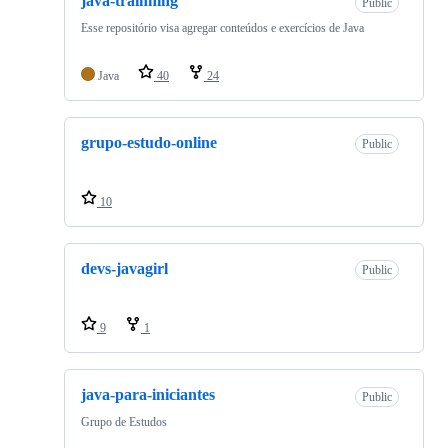
java-trainning
Public
Esse repositório visa agregar conteúdos e exercícios de Java
Java
40
24
grupo-estudo-online
Public
10
devs-javagirl
Public
9
1
java-para-iniciantes
Public
Grupo de Estudos