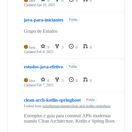
Java
0
0
0
0
Updated
Apr 16, 2025
java-para-iniciantes
Public
Grupo de Estudos
Java
9
3
0
0
Updated
Feb 8, 2025
estudos-java-efetivo
Public
Java
6
3
0
0
Updated
Feb 7, 2025
clean-arch-kotlin-springboot
Public
Forked from
jackelinenascimento/clean-arch-kotlin-springboot
Exemplos e guia para construir APIs modernas
usando Clean Architecture, Kotlin e Spring Boot.