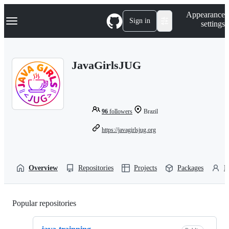
S
Navigation Menu
Appearance
k
Sign in
settings
i
p
t
o
JavaGirlsJUG
c
o
n
t
e
n
96
followers
Brazil
t
https://javagirlsjug.org
Overview
Repositories
Projects
Packages
P
Popular repositories
Loading