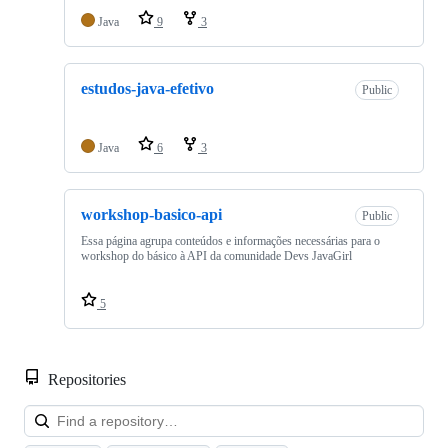
Java
9
3
estudos-java-efetivo
Public
Java
6
3
workshop-basico-api
Public
Essa página agrupa conteúdos e informações necessárias para o
workshop do básico à API da comunidade Devs JavaGirl
5
Repositories
Loa