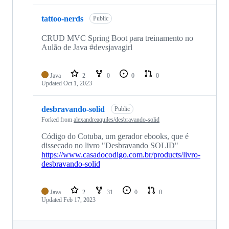
tattoo-nerds
Public
CRUD MVC Spring Boot para treinamento no
Aulão de Java #devsjavagirl
Java
2
0
0
0
Updated
Oct 1, 2023
desbravando-solid
Public
Forked from
alexandreaquiles/desbravando-solid
Código do Cotuba, um gerador ebooks, que é
dissecado no livro "Desbravando SOLID"
https://www.casadocodigo.com.br/products/livro-
desbravando-solid
Java
2
31
0
0
Updated
Feb 17, 2023