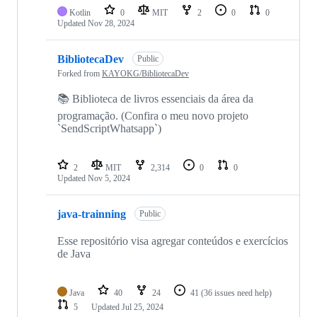
Kotlin
0
MIT
2
0
0
Updated
Nov 28, 2024
BibliotecaDev
Public
Forked from
KAYOKG/BibliotecaDev
📚 Biblioteca de livros essenciais da área da
programação. (Confira o meu novo projeto
`SendScriptWhatsapp`)
2
MIT
2,314
0
0
Updated
Nov 5, 2024
java-trainning
Public
Esse repositório visa agregar conteúdos e exercícios
de Java
Java
40
24
41
(36 issues need help)
5
Updated
Jul 25, 2024