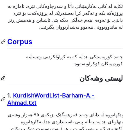
تکایە لە کاتی بەکارهێنانی داتا و سەرچاوەکانی ئێرە، ئاماژە بە
پڕۆژەکە بکە و ئەگەر کرا بەستەرێک لە پڕۆژەکەت بۆ ئێرە
دابنێ. بۆ ئەوەی هەم خەڵکی دیکە پێی ئاشنابن و هەمیش ڕێز
لە ماندووبوونی هەموو بەشداربووان بگیرێت.
Corpus
چەند کۆرپەسێکی تێدایە کە بە کڕاولکردنی وێبسایتە
کوردییەکان کۆکراونەتەوە.
لیستی وشەکان
1.
KurdishWordList-Barham-A.-
Ahmad.txt
پێکهاتووە لە داتای چەند فەرهەنگێک نزیکەی ٩٥ هەزار وشەی
بێهاوتای تێدایە. بەڵام پیتی ناستانداردی تێدا بەکارهاتووە
(کێشەی ک، بزوێنی کورت و هـ ) بۆیە پێویست دەکا پیتەکان