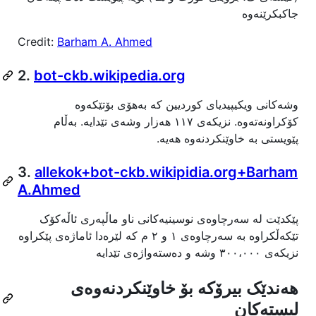
جاکبکرێنەوە
Credit:
Barham A. Ahmed
2.
bot-ckb.wikipedia.org
وشەکانی ویکیپیدیای کوردیین کە بەهۆی بۆتێکەوە
کۆکراونەتەوە. نزیکەی ١١٧ هەزار وشەی تێدایە. بەڵام
پێویستی بە خاوێنکردنەوە هەیە.
3.
allekok+bot-ckb.wikipidia.org+Barham
A.Ahmed
پێکدێت لە سەرچاوەی نوسینیەکانی ناو ماڵپەری ئاڵەکۆک
تێکەڵکراوە بە سەرچاوەی ١ و ٢ م کە لێرەدا ئاماژەی پێکراوە
نزیکەی ٣٠٠،٠٠٠ وشە و دەستەواژەی تێدایە
هەندێک بیرۆکە بۆ خاوێنکردنەوەی
لیستەکان