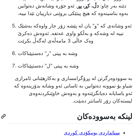
دێنە بەر چاو:
دڵ، کڕ، پڕ
. ئەو جۆرە وشانەش دەتوانین
بەوە بناسینەوە کە هیچ پیتێکی بزوێنی دیارییان تێدا نییە.
ئەو وشانەی کە "و" یان لە پێشە زۆر جار واوەکە بەشێک
نییە لە وشەکە و بەڵکو واوی عەتفە. ئەوەش دەکرێ
وەک خاڵی 3 مامەڵەی لەگەڵ بکرێت
وشە بە پیتی "ر" دەستپێناکات
وشە بە پیتی "ل" دەستپێناکات
بە سوودوەرگرتن لە پڕۆگرامسازی و بەکارهێنانی ئامرازی
شیاو بۆ نموونە دەتوانین بە ئاسانی ئەو وشانە بدۆزینەوە کە
ئەو یاسایانە دەیانگرێتەوە و بەوەش خاوێنکردنەوەی
لیستەکان زۆر ئاسانتر دەبێت.
لینکە بەسوودەکان
ستانداردی یونیکۆدی کوردی