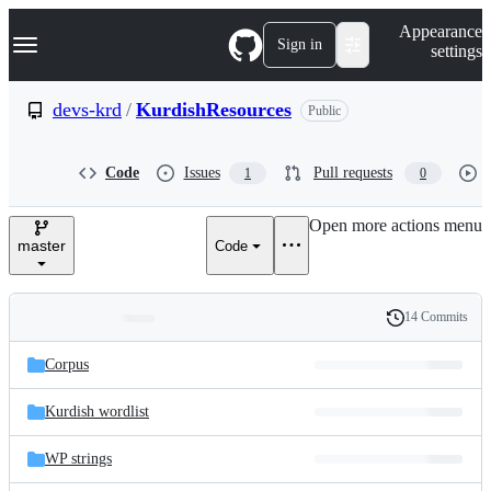
S
Navigation Menu
Appearance
k
Sign in
settings
i
p
t
devs-krd
/
KurdishResources
Public
o
c
o
Code
Issues
Pull requests
1
0
n
t
e
Open more actions menu
n
master
Code
t
14 Commits
Folders
History
Latest
and
Corpus
commit
files
Kurdish wordlist
WP strings