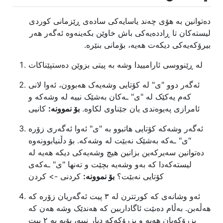
دەتوانین بە هۆی چەند یاسایەکی سادەی ڕێزمانی کوردی
لیستەکان تا ڕاددەیەکی باش خاوێن بکەینەوە ئەگەر هەر
بیرۆکەیەکی دیکەت هەیە، بۆمانی بنێرە.
لە ڕێنووسی ئارامییدا وشە بە پیتی بزوێن دەستپێناکات
ئەگەر دوو "ی" لە کۆتایی وشەیەک هەبوون، ئەوا لانی
کەم یەکێک لە "ی" ـەکان بەشێک نییە لە وشەکە و
ئامرازی پەیوەندی یان جێناوی لکاوە.
بۆ نموونە:
کانیی
ئەگەر وشەکە کۆتایی هاتبوو بە "ی" ئەوا ئەگەری زۆرە
"ی" ـەکە بەشێک نەبێت لە وشەکە. بۆ دڵنیابوونەوە
دەتوانین سەیرکەین بزانین هیچ وشەیەکی دیکە هەیە لە
لیستەکەدا کە بەو وشەیە بچێت و تەنها "ی" ـەکەی
کۆتایی نەبێت؟
بۆ نموونە:
کردنی -> کردن
ئەو وشانەی کە کورتترن لە ٣ پیت ئەگەریان زۆرە کە
هەڵەبن. بەڵام دەىێت ئاگاداربین کە هەندێک وشە هەن کە
بزرۆکەیان هەیە و بزرۆکەکە دیار نییە، بۆیە بە ٢ پیت