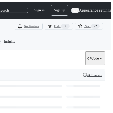
Appearance settings
Sign in
Sign up
search
Notifications
Fork
2
Star
72
Insights
Code
24 Commits
History