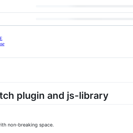
E
nse
h plugin and js-library
ith non-breaking space.