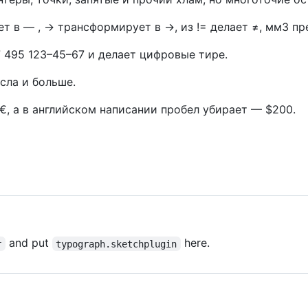
ает в — , -> трансформирует в →, из != делает ≠, мм3 пр
 495 123–45–67 и делает цифровые тире.
сла и больше.
€, а в английском написании пробел убирает — $200.
and put
here.
r
typograph.sketchplugin