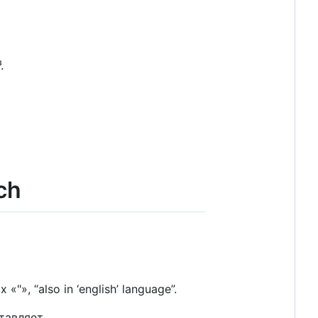
.
ch
 “also in ‘english’ language”.
тавляет.