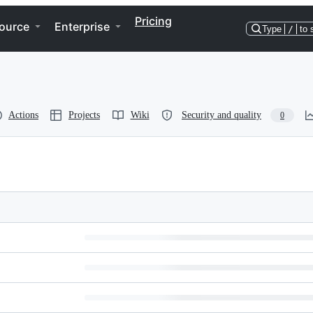
Pricing
ource
Enterprise
Type
/
to 
Actions
Projects
Wiki
Security and quality
0