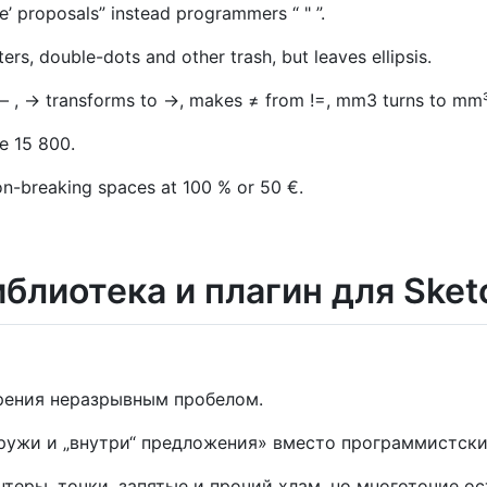
de’ proposals” instead programmers “ " ”.
s, double-dots and other trash, but leaves ellipsis.
 — , -> transforms to →, makes ≠ from !=, mm3 turns to mm³
ke 15 800.
n-breaking spaces at 100 % or 50 €.
блиотека и плагин для Sket
рения неразрывным пробелом.
жи и „внутри“ предложения» вместо программистских «"»,
теры, точки, запятые и прочий хлам, но многоточие ос