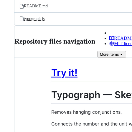
README.md
typograph.js
READM
Repository files navigation
MIT lice
More
items
Try it!
Typograph — Sketc
Removes hanging conjunctions.
Connects the number and the unit w