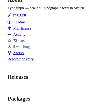
Typograph — beautiful typographic texts in Sketch
tpgrf.ru
Readme
Resources
MIT license
Activity
72
stars
Stars
5
watching
Watchers
2
forks
Forks
Report repository
Releases
Packages