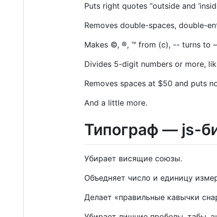
Puts right quotes “outside and ‘insi
Removes double-spaces, double-enter
Makes ©, ®, ™ from (c), -- turns to
Divides 5-digit numbers or more, li
Removes spaces at $50 and puts no
And a little more.
Типограф — js-би
Убирает висящие союзы.
Объедняет число и единицу изме
Делает «правильные кавычки снару
Убирает лишние пробелы, табы, эн