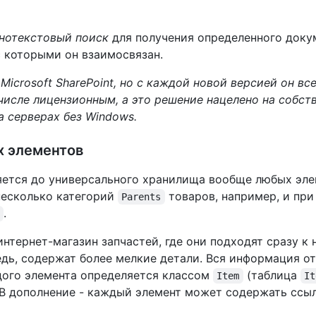
нотекстовый поиск
для получения определенного докуме
с которыми он взаимосвязан.
Microsoft SharePoint, но с каждой новой версией он в
числе лицензионным, а это решение нацелено на собс
а серверах без Windows.
х элементов
ется до универсального хранилища вообще любых эле
несколько категорий
товаров, например, и пр
Parents
.
нтернет-магазин запчастей, где они подходят сразу к
едь, содержат более мелкие детали. Вся информация о
ждого элемента определяется классом
(таблица
Item
It
. В дополнение - каждый элемент может содержать ссы