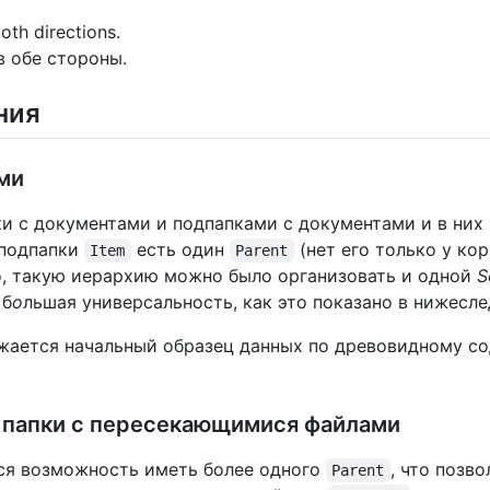
oth directions.
в обе стороны.
ния
ами
и с документами и подпапками с документами и в них 
/подпапки
есть один
(нет его только у ко
Item
Parent
о, такую иерархию можно было организовать и одной
S
 б
о
льшая универсальность, как это показано в нижесл
ужается начальный образец данных по древовидному 
е папки с пересекающимися файлами
тся возможность иметь более одного
, что позв
Parent