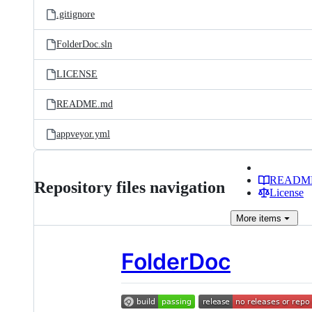
.gitignore
FolderDoc.sln
LICENSE
README.md
appveyor.yml
READM
Repository files navigation
License
More
items
FolderDoc