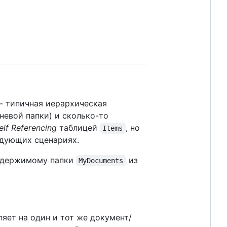
- типичная иерархическая
рневой папки) и сколько-то
elf Referencing
таблицей
, но
Items
едующих сценариях.
содержимому папки
из
MyDocuments
оляет на один и тот же документ/