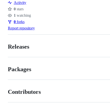
Activity
0
stars
Stars
1
watching
Watchers
0
forks
Forks
Report repository
Releases
Packages
Contributors