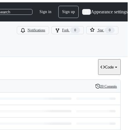
Appearance settings
Sign in
Sign up
search
Notifications
Fork
0
Star
0
Code
20 Commits
History