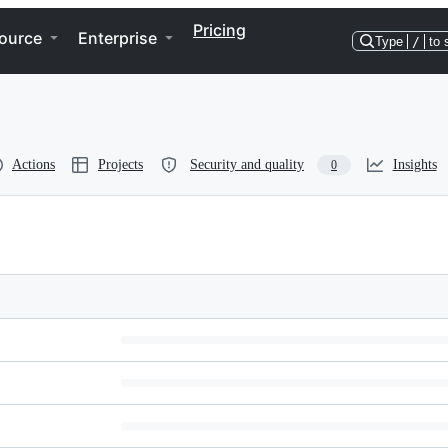
Pricing
ource
Enterprise
Type
/
to 
Actions
Projects
Security and quality
Insights
0