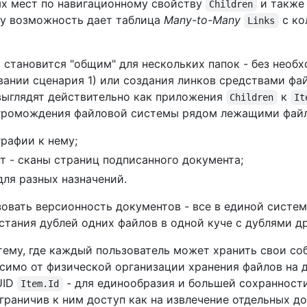
ых мест по навигационному свойству
и также
Children
ту возможность дает таблица
Many-to-Many
с ко
Links
становится "общим" для нескольких папок - без необх
вании сценария 1) или создания линков средствами фа
выглядят действительно как приложения
к
Children
It
агромождения файловой системы рядом лежащими файл
рафии к нему;
 - сканы страниц подписанного документа;
для разных назначений.
овать версионность документов - все в единой систем
тания дублей одних файлов в одной куче с дублями др
тему, где каждый пользователь может хранить свои с
симо от физической организации хранения файлов на 
UID
- для единообразия и большей сохранности
Item.Id
раничив к ним доступ как на извлечение отдельных до