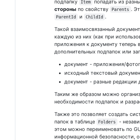
подпапку
попадать из разн
Item
стороны
по свойству
. Э
Parents
и
.
ParentId
ChildId
Такой взаимосвязанный документ 
каждую из них (как при использо
приложения к документу теперь 
дополнительных подпапок или з
документ - приложения/фотог
исходный текстовый документ
документ - разные редакции 
Таким же образом можно организ
необходимости подпапок и разрас
Также это позволяет создать сис
папок в таблице
- незави
Folders
этом можно переименовать по G
информационной безопасности, ог