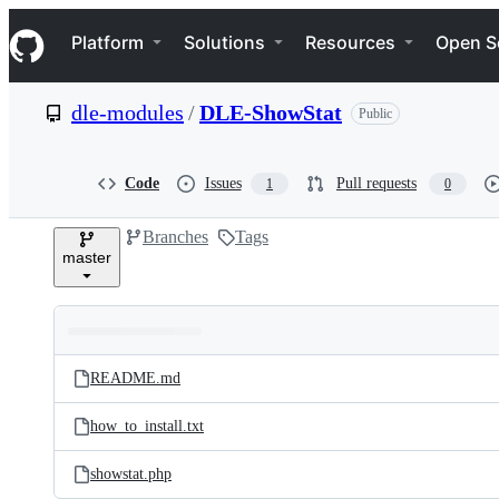
S
Navigation Menu
k
Platform
Solutions
Resources
Open S
i
p
t
dle-modules
/
DLE-ShowStat
Public
o
c
o
n
Code
Issues
Pull requests
1
0
t
e
Branches
Tags
n
master
t
Folders
Latest
and
README.md
commit
files
how_to_install.txt
showstat.php