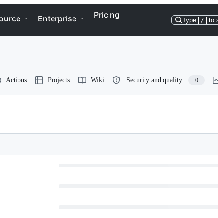
Pricing
ource
Enterprise
Type
/
to 
Actions
Projects
Wiki
Security and quality
0