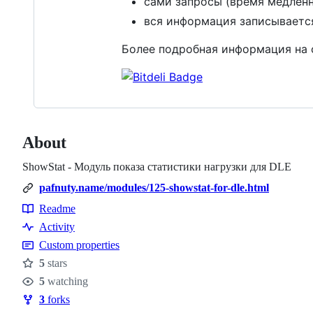
сами запросы (время медлен
вся информация записывается
Более подробная информация на
About
ShowStat - Модуль показа статистики нагрузки для DLE
pafnuty.name/modules/125-showstat-for-dle.html
Readme
Resources
Activity
Custom properties
5
stars
Stars
5
watching
Watchers
3
forks
Forks