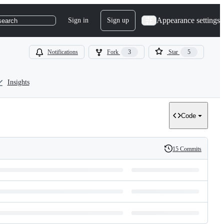
Appearance settings
Sign in
Sign up
search
Notifications
Fork
3
Star
5
Insights
Code
15 Commits
History