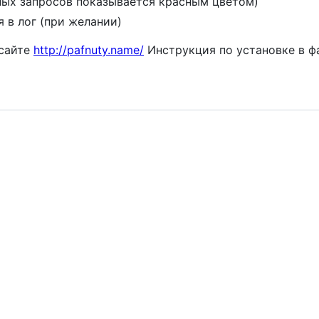
ных запросов показывается красным цветом)
 в лог (при желании)
 сайте
http://pafnuty.name/
Инструкция по установке в фай