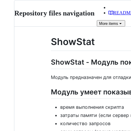
Repository files navigation
READM
More
items
ShowStat
ShowStat - Модуль пок
Модуль предназначен для отладк
Модуль умеет показыв
время выполнения скрипта
затраты памяти (если сервер
количество запросов