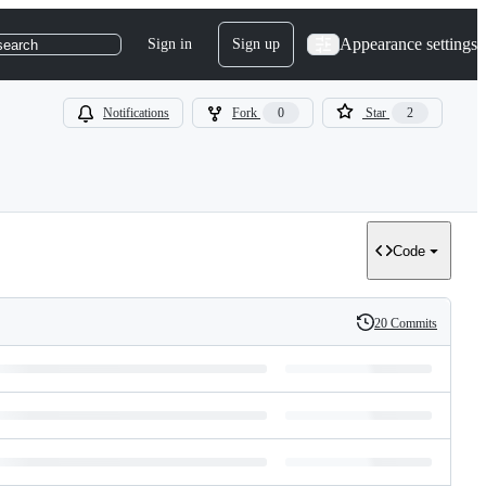
Appearance settings
Sign in
Sign up
search
Notifications
Fork
0
Star
2
Code
20 Commits
History