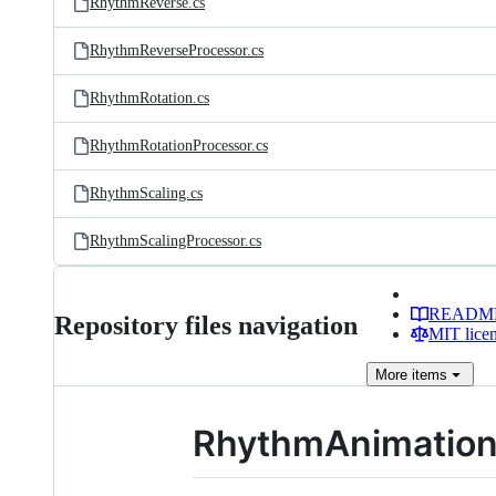
RhythmReverse.cs
RhythmReverseProcessor.cs
RhythmRotation.cs
RhythmRotationProcessor.cs
RhythmScaling.cs
RhythmScalingProcessor.cs
READM
Repository files navigation
MIT lice
More
items
RhythmAnimatio