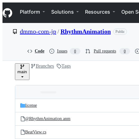
S
Navigation Menu
k
Platform
Solutions
Resources
Open S
i
p
t
dmmo-com-jp
/
RhythmAnimation
Public
o
c
o
n
Code
Issues
Pull requests
0
0
t
e
Branches
Tags
n
main
t
Folders
Latest
and
license
commit
files
@RhythmAnimation.anm
BeatView.cs