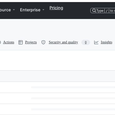
Pricing
ource
Enterprise
Type
/
to 
Actions
Projects
Security and quality
Insights
0