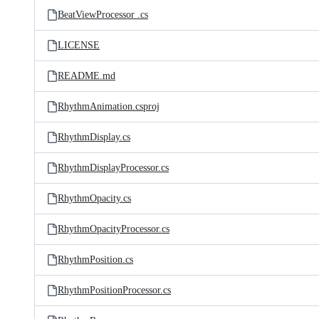
BeatViewProcessor .cs
LICENSE
README.md
RhythmAnimation.csproj
RhythmDisplay.cs
RhythmDisplayProcessor.cs
RhythmOpacity.cs
RhythmOpacityProcessor.cs
RhythmPosition.cs
RhythmPositionProcessor.cs