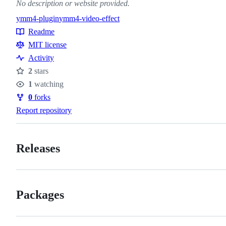
No description or website provided.
ymm4-plugin
ymm4-video-effect
Topics
Readme
Resources
MIT license
Activity
2
stars
Stars
1
watching
Watchers
0
forks
Forks
Report repository
Releases
Packages