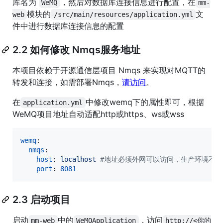
库名为
，然后对数据库连接信息进行配置，在
WeMQ
mm-
模块的
文
web
/src/main/resources/application.yml
件中进行数据库连接信息的配置
2.2 如何修改 Nmqs服务地址
本项目依赖于开源通信层项目 Nmqs 来实现对MQTT的
转发和连接，如需部署Nmqs，
请访问
。
在
中修改wemq下的属性即可，根据
application.yml
WeMQ项目地址自动适配http或https、ws或wss
wemq
:

nmqs
:

host
: 
localhost 
#
地址必须外网可以访问，生产环境不能使用12
port
: 
8081
2.3 启动项目
启动
中的
，访问
mm-web
WeMQApplication
http://<你的