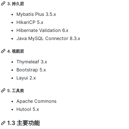
3. 持久层
Mybatis Plus 3.5.x
HikariCP 5.x
Hibernate Validation 6.x
Java MySQL Connector 8.3.x
4. 视图层
Thymeleaf 3.x
Bootstrap 5.x
Layui 2.x
5. 工具类
Apache Commons
Hutool 5.x
1.3 主要功能