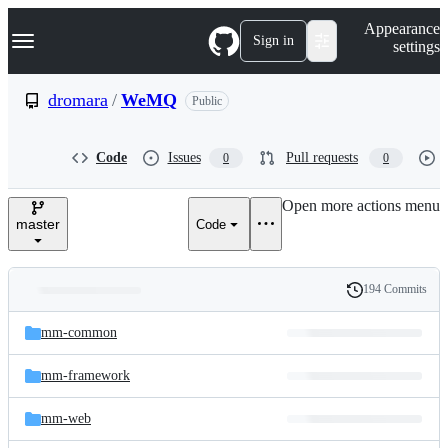
S
Navigation Menu
Appearance
k
Sign in
settings
i
p
t
dromara
/
WeMQ
Public
o
c
o
Code
Issues
Pull requests
0
0
n
t
e
Open more actions menu
n
master
Code
t
194 Commits
Folders
History
Latest
and
mm-common
commit
files
mm-framework
mm-web