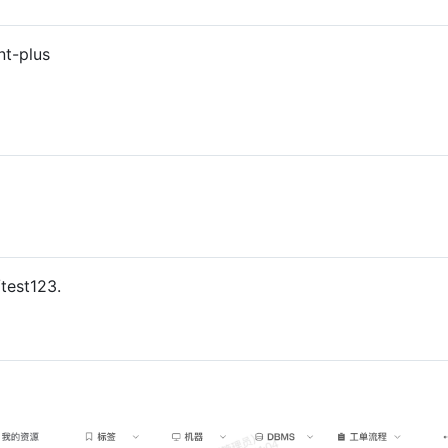
t-plus
est123.