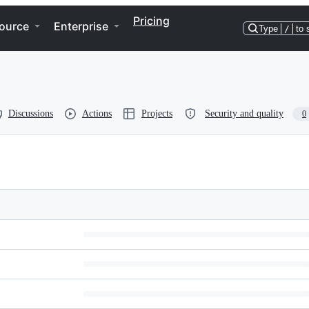
Pricing
ource
Enterprise
Type
/
to 
Discussions
Actions
Projects
Security and quality
0