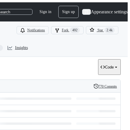
Appearance settings
Sign in
Sign up
search
Notifications
Fork
492
Star
2.4k
Insights
Code
770 Commits
History