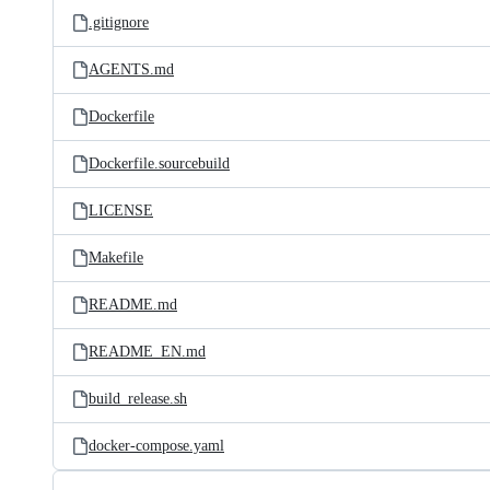
.gitignore
AGENTS.md
Dockerfile
Dockerfile.sourcebuild
LICENSE
Makefile
README.md
README_EN.md
build_release.sh
docker-compose.yaml