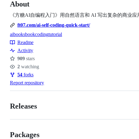
About
《方糖AI自编程入门》用自然语言和 AI 写出复杂的商业应用。He
ft07.com/ai-self-coding-quick-start/
aibooks
book
coding
tutorial
Topics
Readme
Resources
Activity
909
stars
Stars
2
watching
Watchers
54
forks
Forks
Report repository
Releases
Packages