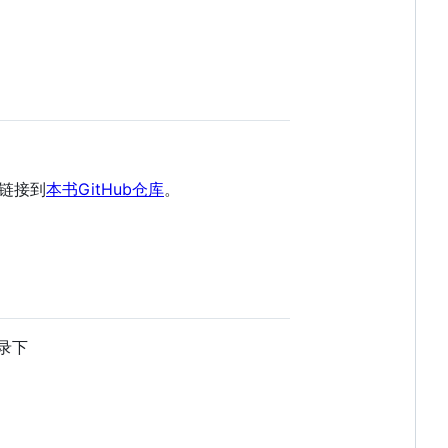
链接到
本书GitHub仓库
。
目录下