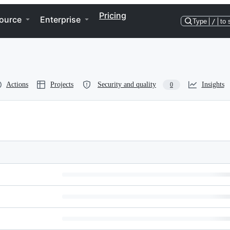
Pricing
ource
Enterprise
Type
/
to 
Actions
Projects
Security and quality
Insights
0