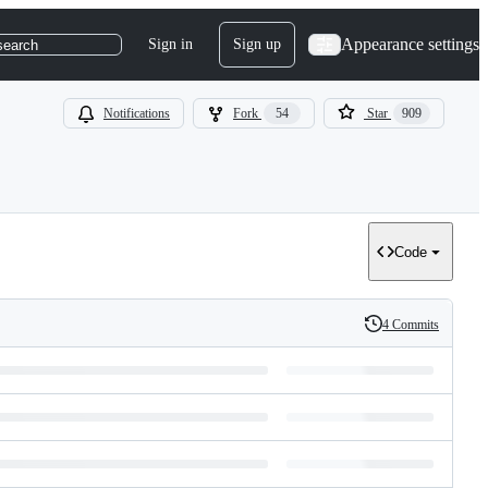
Appearance settings
Sign in
Sign up
search
Notifications
Fork
54
Star
909
Code
4 Commits
History