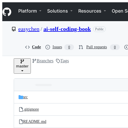
S
Navigation Menu
k
Platform
Solutions
Resources
Open S
i
p
t
easychen
/
ai-self-coding-book
Public
o
c
o
n
Code
Issues
Pull requests
0
0
t
e
Branches
Tags
n
master
t
Folders
Latest
and
src
commit
files
.gitignore
README.md