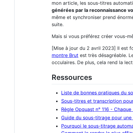
mon article, les sous-titres automat
générées par la reconnaissance vo
même et synchroniser prend énorméme
suite.
Mais si vous préférez créer vous-mê
[Mise à jour du 2 avril 2023] Il es
montre Brut
est très désagréable. L
occulaires. De plus, cela rend la le
Ressources
Liste de bonnes pratiques du so
Sous-titres et transcription po
Règle Opquast n° 116 - Chaque 
Guide du sous-titrage pour une 
Pourquoi le sous-titrage automa
Comment le rendre le plus effic