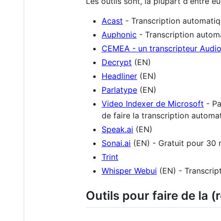
Les outils sont, la plupart d'entre 
Acast
- Transcription automatiq
Auphonic
- Transcription automa
CEMEA - un transcripteur Audio
Decrypt
(EN)
Headliner
(EN)
Parlatype
(EN)
Video Indexer de Microsoft
- Pa
de faire la transcription automa
Speak.ai
(EN)
Sonai.ai
(EN) - Gratuit pour 30 
Trint
Whisper Webui
(EN) - Transcrip
Outils pour faire de la (