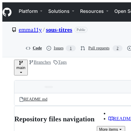
S
Navigation Menu
k
Platform
Solutions
Resources
Open S
i
p
t
emma11y
/
sous-titres
Public
o
c
o
n
Code
Issues
Pull requests
1
2
t
e
Branches
Tags
n
main
t
Folders
Latest
and
README.md
commit
files
Repository files navigation
READM
More
items