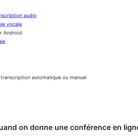
nscription audio
sie vocale
r Android
ale
e transcription automatique ou manuel
 quand on donne une conférence en lign