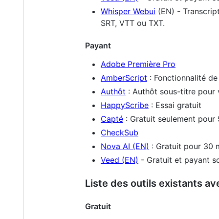
Whisper Webui
(EN) - Transcript
SRT, VTT ou TXT.
Payant
Adobe Première Pro
AmberScript
: Fonctionnalité d
Authôt
: Authôt sous-titre pour
HappyScribe
: Essai gratuit
Capté
: Gratuit seulement pour
CheckSub
Nova AI (EN)
: Gratuit pour 30 
Veed (EN)
- Gratuit et payant s
Liste des outils existants a
Gratuit