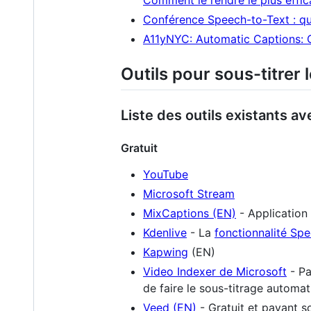
Conférence Speech-to-Text : que
A11yNYC: Automatic Captions: 
Outils pour sous-titrer 
Liste des outils existants a
Gratuit
YouTube
Microsoft Stream
MixCaptions (EN)
- Application 
Kdenlive
- La
fonctionnalité Spe
Kapwing
(EN)
Video Indexer de Microsoft
- Pa
de faire le sous-titrage automat
Veed (EN)
- Gratuit et payant s