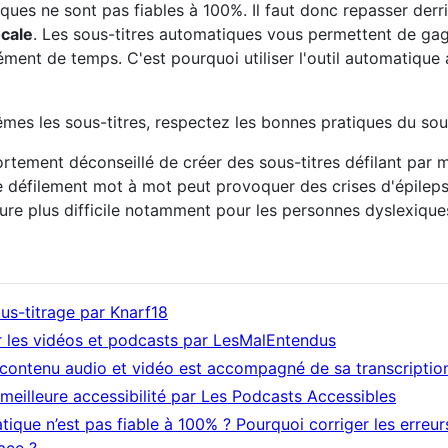
iques ne sont pas fiables à 100%. Il faut donc repasser derr
cale
. Les sous-titres automatiques vous permettent de gag
nt de temps. C'est pourquoi utiliser l'outil automatique a
mes les sous-titres, respectez les bonnes pratiques du sous
t fortement déconseillé de créer des sous-titres défilant p
e défilement mot à mot peut provoquer des crises d'épileps
cture plus difficile notamment pour les personnes dyslexique
us-titrage par Knarf18
ur les vidéos et podcasts par LesMalEntendus
contenu audio et vidéo est accompagné de sa transcription 
meilleure accessibilité par Les Podcasts Accessibles
tique n’est pas fiable à 100% ? Pourquoi corriger les erreu
ace ?