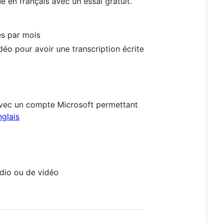
e en français avec un essai gratuit.
es par mois
idéo pour avoir une transcription écrite
 avec un compte Microsoft permettant
glais
udio ou de vidéo