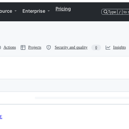
Pricing
ource
Enterprise
Type
/
to 
Actions
Projects
Security and quality
Insights
0
E