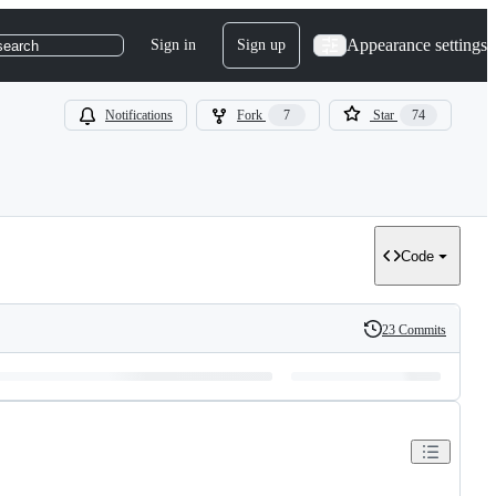
Appearance settings
Sign in
Sign up
search
Notifications
Fork
7
Star
74
Code
23 Commits
History