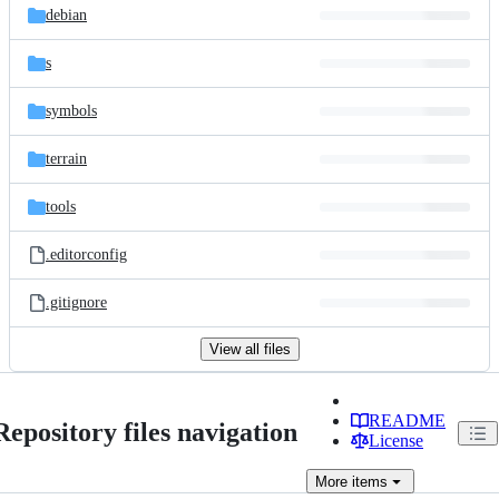
debian
s
symbols
terrain
tools
.editorconfig
.gitignore
View all files
README
Repository files navigation
License
More
items