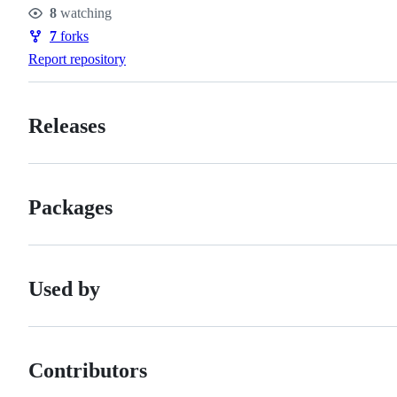
Stars
8
watching
Watchers
7
forks
Forks
Report repository
Releases
Packages
Used by
Contributors