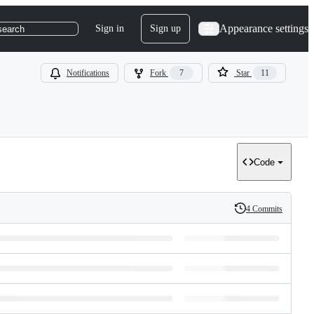
Appearance settings
Sign in
Sign up
search
Notifications
Fork
7
Star
11
Code
4 Commits
History