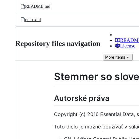
README.md
pom.xml
READM
Repository files navigation
License
More
items
Stemmer so slov
Autorské práva
Copyright (c) 2016 Essential Data, s
Toto dielo je možné používať v súlad
GNU Affero General Public Licen