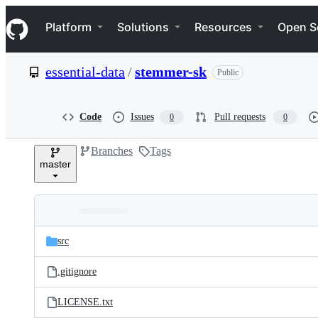
S
Navigation Menu
k
Platform
Solutions
Resources
Open S
i
p
t
essential-data
/
stemmer-sk
Public
o
c
o
n
Code
Issues
Pull requests
0
0
t
e
Branches
Tags
n
master
t
Folders
Latest
and
src
commit
files
.gitignore
LICENSE.txt