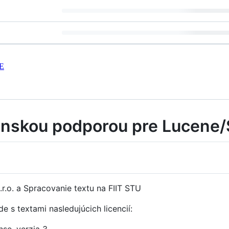
E
enskou podporou pre Lucene
.r.o. a Spracovanie textu na FIIT STU
e s textami nasledujúcich licencií:
se, verzia 3