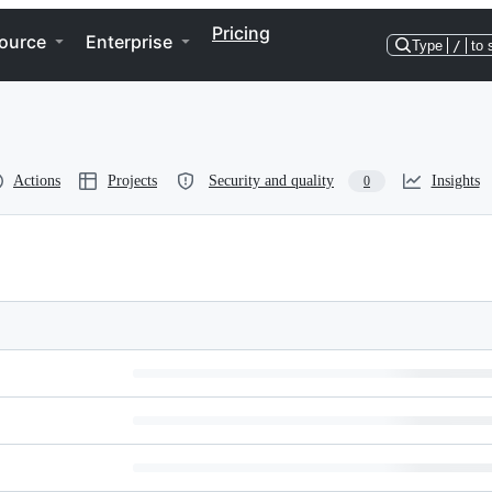
Pricing
ource
Enterprise
Type
/
to 
Actions
Projects
Security and quality
Insights
0