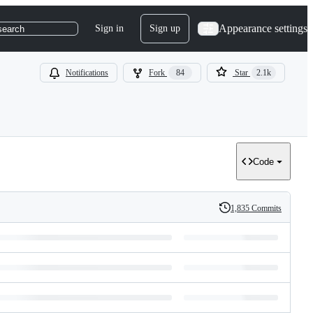
Appearance settings
Sign in
Sign up
search
Notifications
Fork
84
Star
2.1k
Code
1,835 Commits
History