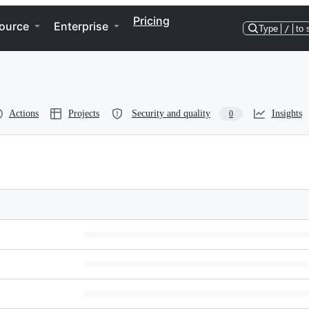
Pricing
ource
Enterprise
Type
/
to 
Actions
Projects
Security and quality
Insights
0