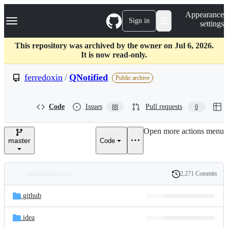
S
Navigation Menu
Appearance
k
Sign in
settings
i
p
t
This repository was archived by the owner on Jul 6, 2026.
o
It is now read-only.
c
o
ferredoxin
/
QNotified
Public archive
n
t
e
Code
Issues
Pull requests
88
0
n
t
Open more actions menu
master
Code
2,271 Commits
Folders
History
Latest
and
.github
commit
files
.idea