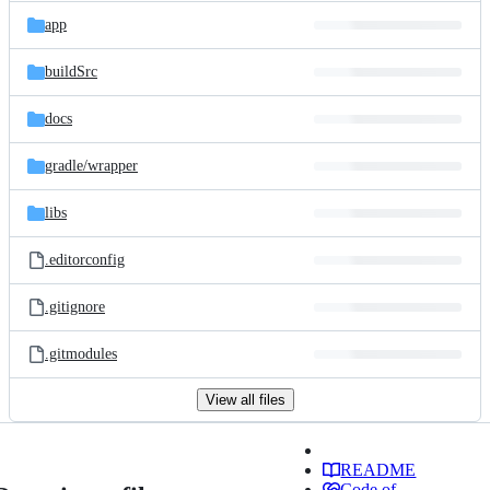
app
buildSrc
docs
gradle/
wrapper
libs
.editorconfig
.gitignore
.gitmodules
View all files
README
Code of