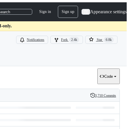
Appearance settings
Sign in
Sign up
search
-only.
Notifications
Fork
2.4k
Star
6.8k
Code
3,710 Commits
History