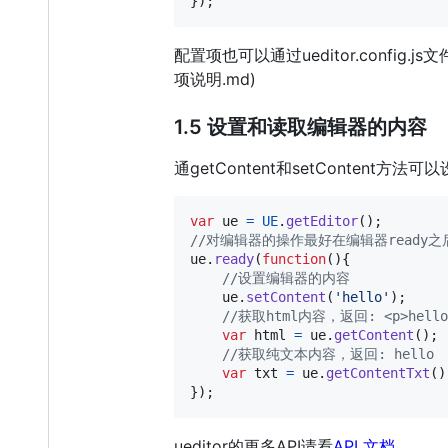
}
)
;
配置项也可以通过ueditor.config
项说明.md)
1.5 设置和读取编辑器的内容
通getContent和setContent
var
ue
=
UE
.
getEditor
(
)
;
//对编辑器的操作最好在编辑器ready之
ue
.
ready
(
function
(
)
{
//设置编辑器的内容
ue
.
setContent
(
'hello'
)
;
//获取html内容，返回: <p>hello
var
html
=
ue
.
getContent
(
)
;
//获取纯文本内容，返回: hello
var
txt
=
ue
.
getContentTxt
(
)
}
)
;
ueditor的更多API请看
API 文档