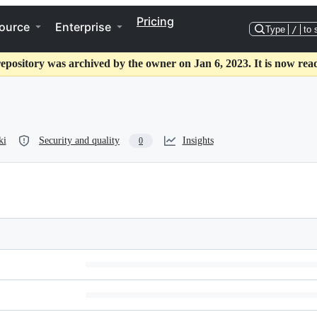
Pricing
ource
Enterprise
Type
/
to 
repository was archived by the owner on Jan 6, 2023. It is now read
ki
Security and quality
Insights
0