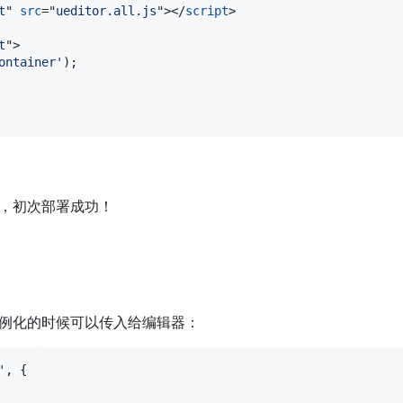
t
" 
src
="
ueditor.all.js
"
>
</
script
>
t
"
>
ontainer'
)
;
，初次部署成功！
例化的时候可以传入给编辑器：
'
,
{