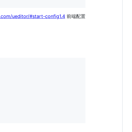
u.com/ueditor/#start-config1.4
前端配置