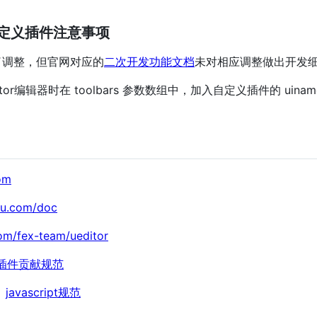
开发自定义插件注意事项
行了调整，但官网对应的
二次开发功能文档
未对相应调整做出开发
r编辑器时在 toolbars 参数数组中，加入自定义插件的 uin
com
idu.com/doc
com/fex-team/ueditor
插件贡献规范
：
javascript规范