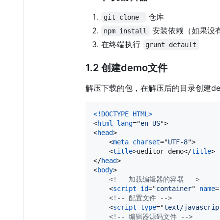
仓库
git clone 
安装依赖（如果没有安装
npm install
在终端执行
grunt default
1.2 创建demo文件
解压下载的包，在解压后的目录创建demo
<!DOCTYPE HTML
>
<
html
lang
="
en-US
"
>
<
head
>
<
meta
charset
="
UTF-8
"
>
<
title
>
ueditor demo
</
title
>
</
head
>
<
body
>
<!-- 加载编辑器的容器 -->
<
script
id
="
container
" 
name
=
<!-- 配置文件 -->
<
script
type
="
text/javascrip
<!-- 编辑器源码文件 -->