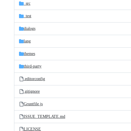
_src
_test
dialogs
lang
themes
third-party
.editorconfig
.gitignore
Gruntfile.js
ISSUE_TEMPLATE.md
LICENSE