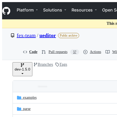
S
Navigation Menu
k
Platform
Solutions
Resources
Open S
i
p
t
This 
o
c
fex-team
/
ueditor
Public archive
o
n
t
e
Code
Pull requests
Actions
Wi
57
n
t
Branches
Tags
dev-1.5.0
Folders
Latest
and
_examples
commit
files
_parse