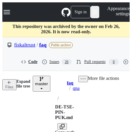
S
Navigation Menu
Appearance
k
Sign in
settings
i
p
t
This repository was archived by the owner on Feb 26,
o
2026. It is now read-only.
c
o
fiskaltrust
/
faq
Public archive
n
t
e
Code
Issues
Pull requests
26
0
n
t
More file actions
Expand
faq
master
Breadcrumbs
file tree
Files
/
qna
/
DE-TSE-
PIN-
PUK.md