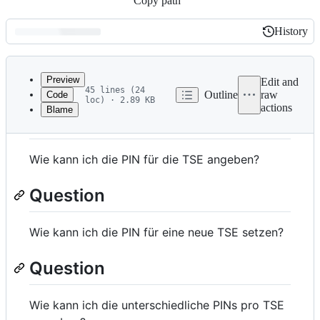
Copy path
History
History
Latest
commit
Preview
Edit and
45 lines (24
Outline
raw
Code
loc) · 2.89 KB
actions
Blame
File
Question
metadata
and
Wie kann ich die PIN für die TSE angeben?
controls
Question
Wie kann ich die PIN für eine neue TSE setzen?
Question
Wie kann ich die unterschiedliche PINs pro TSE