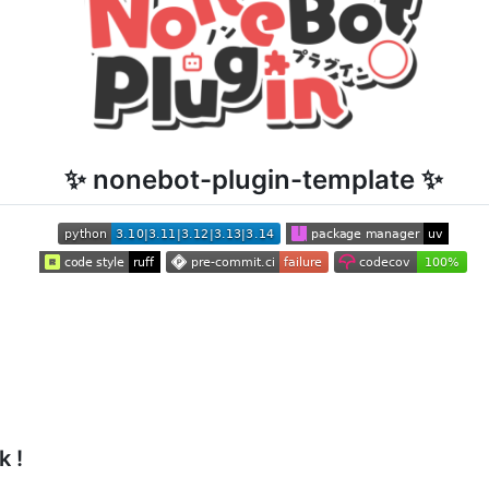
✨ nonebot-plugin-template ✨
k !