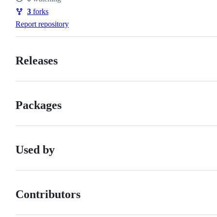
Watchers
3
forks
Forks
Report repository
Releases
Packages
Used by
Contributors