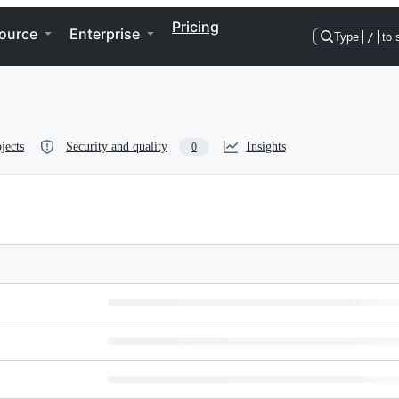
Pricing
ource
Enterprise
Type
/
to 
jects
Security and quality
Insights
0