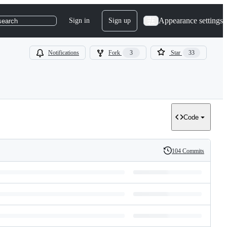
Appearance settings
Sign in
Sign up
search
Notifications
Fork
3
Star
33
Code
104 Commits
History