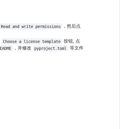
，然后点
Read and write permissions
个
按钮, 点
Choose a license template
，并修改
等文件
EADME
pyproject.toml