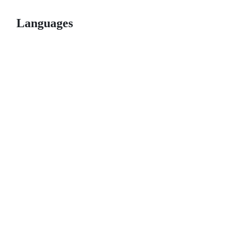
Languages
© 2026 GitHub, Inc.
Term
Footer
Footer