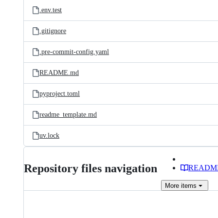
.env.test
.gitignore
.pre-commit-config.yaml
README.md
pyproject.toml
readme_template.md
uv.lock
Repository files navigation
READM
More
items