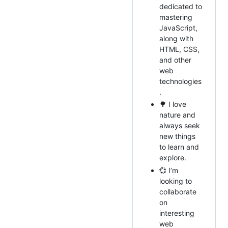
dedicated to
mastering
JavaScript,
along with
HTML, CSS,
and other
web
technologies
.
🌳 I love
nature and
always seek
new things
to learn and
explore.
💞️ I’m
looking to
collaborate
on
interesting
web