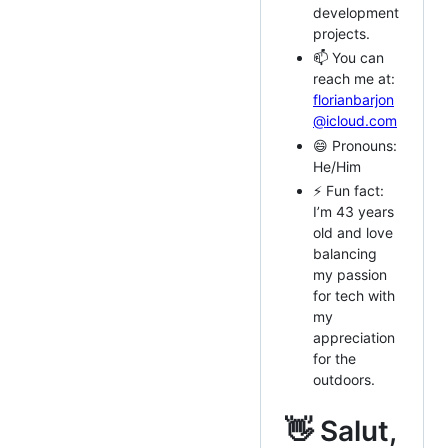
development
projects.
📫 You can
reach me at:
florianbarjon
@icloud.com
😄 Pronouns:
He/Him
⚡ Fun fact:
I’m 43 years
old and love
balancing
my passion
for tech with
my
appreciation
for the
outdoors.
👋 Salut,