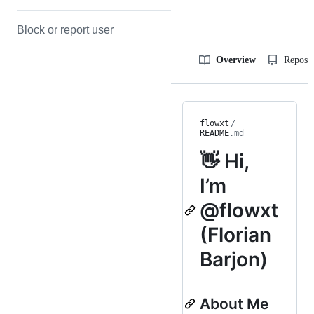
Block or report user
Overview
Reposit
flowxt
/
README
.md
👋 Hi,
I’m
@flowxt
(Florian
Barjon)
About Me