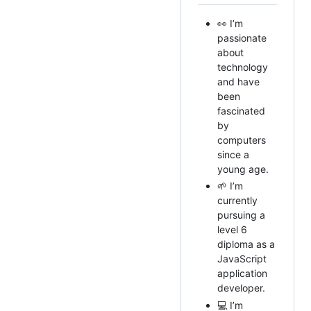
👀 I’m
passionate
about
technology
and have
been
fascinated
by
computers
since a
young age.
🌱 I’m
currently
pursuing a
level 6
diploma as a
JavaScript
application
developer.
💻 I’m