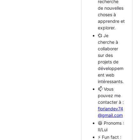
recherche
de nouvelles
choses à
apprendre et
explorer.
💞️ Je
cherche à
collaborer
sur des
projets de
développem
ent web
intéressants.
📫 Vous
pouvez me
contacter à :
floriandev74
@gmail.com
😄 Pronoms :
Il/Lui
⚡ Fun fact :