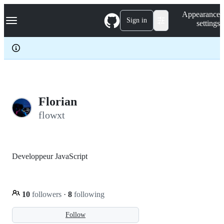
S
Navigation Menu
Appearance
k
Sign in
settings
i
p
t
o
c
o
n
t
e
Florian
n
flowxt
t
Developpeur JavaScript
10
followers
·
8
following
Follow