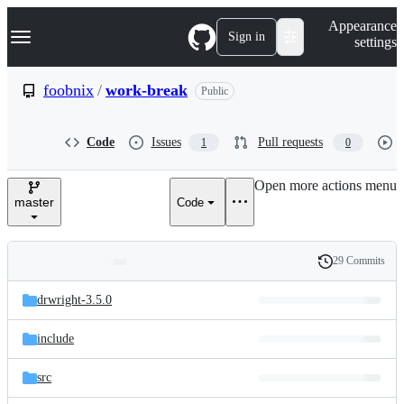
S
Navigation Menu
Appearance
k
Sign in
settings
i
p
t
foobnix
/
work-break
Public
o
c
o
Code
Issues
Pull requests
1
0
n
t
e
Open more actions menu
n
master
Code
t
29 Commits
Folders
History
Latest
and
drwright-3.5.0
commit
files
include
src