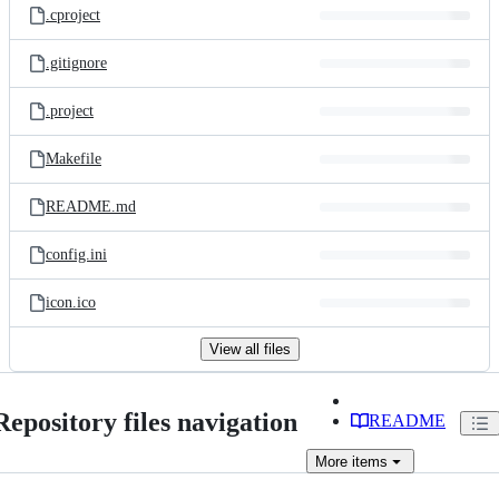
.cproject
.gitignore
.project
Makefile
README.md
config.ini
icon.ico
View all files
Repository files navigation
README
More
items