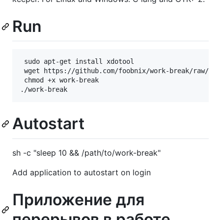
Run
 sudo apt-get install xdotool

 wget https://github.com/foobnix/work-break/raw/mas
 chmod +x work-break

Autostart
sh -c "sleep 10 && /path/to/work-break"
Add application to autostart on login
Приложение для
перерывов в работе