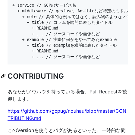
+ service // GCPのサービス名

  + middleware // gcsfuse, Ansibleなど特定
    + note // 具体的な例示ではなく、読み物のようなノウハ
      + title // コラムを端的に表したタイトル

        + README.md

        + ... // ソースコードや画像など

    + example // 実際に何かをやってみたexample

      + title // exampleを端的に表したタイトル

        + README.md

CONTRIBUTING
あなたがノウハウを持っている場合、Pull Reuqestを歓
迎します。
https://github.com/gcpug/nouhau/blob/master/CON
TRIBUTING.md
このVersionを使うとバグがあるといった、一時的な問