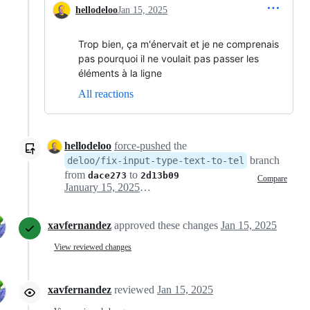
hellodeloo
Jan 15, 2025
Trop bien, ça m'énervait et je ne comprenais
pas pourquoi il ne voulait pas passer les
éléments à la ligne
All reactions
hellodeloo
force-pushed
the
branch
deloo/fix-input-type-text-to-tel
from
to
dace273
2d13b09
Compare
January 15, 2025 08:11
xavfernandez
approved these changes
Jan 15, 2025
View reviewed changes
xavfernandez
reviewed
Jan 15, 2025