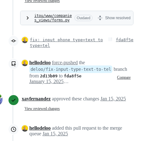
View reviewed changes
itou/www/companie
Outdated
Show resolved
s_views/forms.py
fix: input phone type=text to
fda8f5e
type=tel
hellodeloo
force-pushed
the
branch
deloo/fix-input-type-text-to-tel
from
to
2d13b09
fda8f5e
Compare
January 15, 2025 08:22
xavfernandez
approved these changes
Jan 15, 2025
View reviewed changes
hellodeloo
added this pull request to the merge
queue
Jan 15, 2025