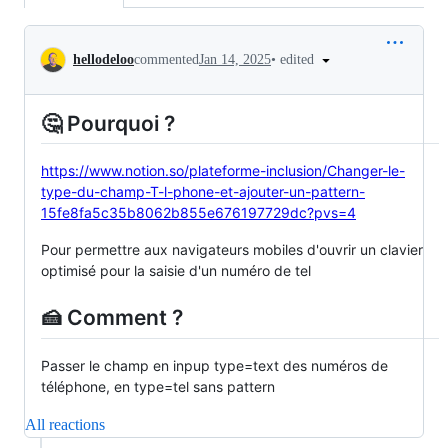
Conversation
•
edited
hellodeloo
commented
Jan 14, 2025
🤔 Pourquoi ?
https://www.notion.so/plateforme-inclusion/Changer-le-
type-du-champ-T-l-phone-et-ajouter-un-pattern-
15fe8fa5c35b8062b855e676197729dc?pvs=4
Pour permettre aux navigateurs mobiles d'ouvrir un clavier
optimisé pour la saisie d'un numéro de tel
🍰 Comment ?
Passer le champ en inpup type=text des numéros de
téléphone, en type=tel sans pattern
All reactions