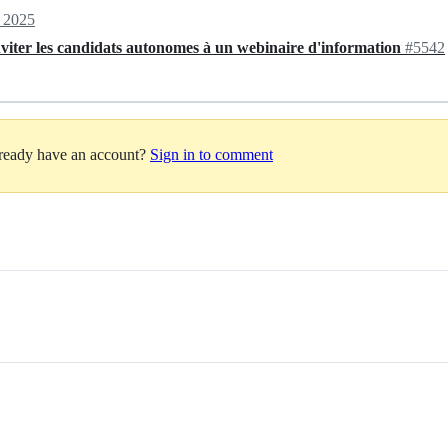
, 2025
viter les candidats autonomes à un webinaire d'information
#5542
lready have an account?
Sign in to comment