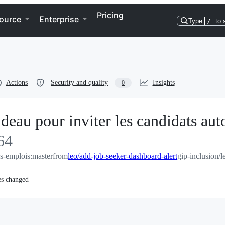
Pricing
ource
Enterprise
Type
/
to 
Actions
Security and quality
Insights
0
deau pour inviter les candidats au
64
es-emplois:master
64
from
leo/add-job-seeker-dashboard-alert
gip-inclusion/l
es changed