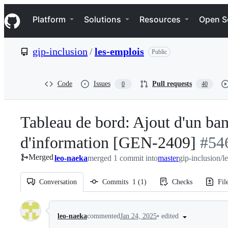
S
Navigation Menu
k
Platform
Solutions
Resources
Open S
i
p
t
gip-inclusion
/
les-emplois
Public
o
c
o
n
Code
Issues
Pull requests
0
40
t
e
n
Tableau de bord: Ajout d'un ban
t
d'information [GEN-2409]
-
#
54
Merged
leo-naeka
merged 1 commit into
master
gip-inclusion/l
#
54
Conversation
Commits
1
(
1
)
Checks
Fil
Conversation
•
edited
leo-naeka
commented
Jan 24, 2025