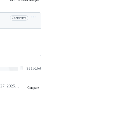
Contributor
301b1bd
January 27, 2025 09:48
Compare