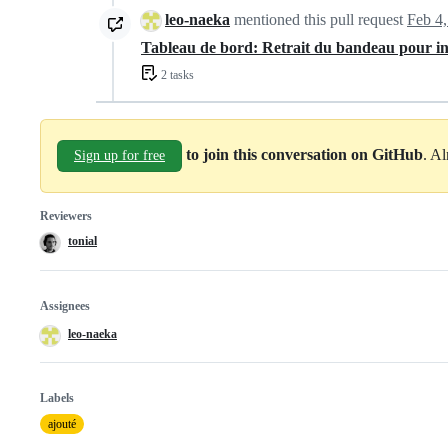
leo-naeka
mentioned this pull request
Feb 4
Tableau de bord: Retrait du bandeau pour in
2 tasks
to join this conversation on GitHub
. A
Sign up for free
Reviewers
tonial
Assignees
leo-naeka
Labels
ajouté