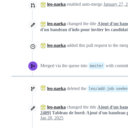
leo-naeka
enabled auto-merge
leo-naeka
changed the title
Ajout d'un band
d'un bandeau d'info pour inviter les candid
leo-naeka
added this pull request to the me
Merged via the queue into
with commi
master
leo-naeka
deleted the
leo/add-job-seeke
leo-naeka
changed the title
Ajout d'un band
2409]
Tableau de bord: Ajout d'un bandeau p
Jan 28, 2025