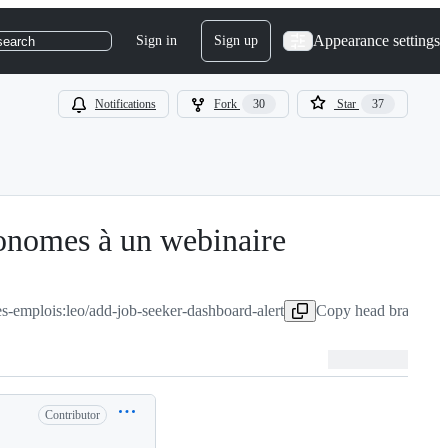
Appearance settings
Sign in
Sign up
search
Notifications
Fork
30
Star
37
tonomes à un webinaire
es-emplois:leo/add-job-seeker-dashboard-alert
Copy head branch na
Contributor