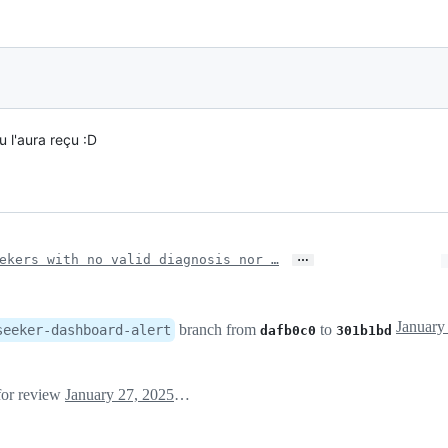
u l'aura reçu :D
…
ekers with no valid diagnosis nor …
branch from
to
seeker-dashboard-alert
dafb0c0
301b1bd
 for review
January 27, 2025 09:50