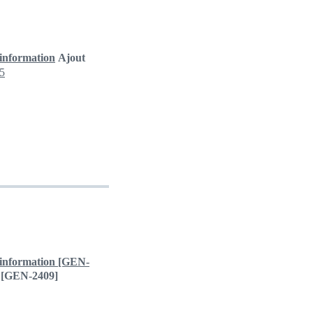
'information
Ajout
25
d'information [GEN-
n [GEN-2409]