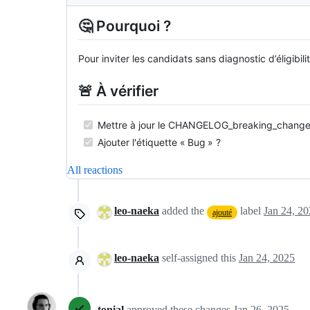
🤔 Pourquoi ?
Pour inviter les candidats sans diagnostic d’éligibi
🚨 À vérifier
Mettre à jour le CHANGELOG_breaking_change
Ajouter l'étiquette « Bug » ?
All reactions
leo-naeka
added the
label
Jan 24, 2
ajouté
leo-naeka
self-assigned this
Jan 24, 2025
tonial
approved these changes
Jan 26, 2025