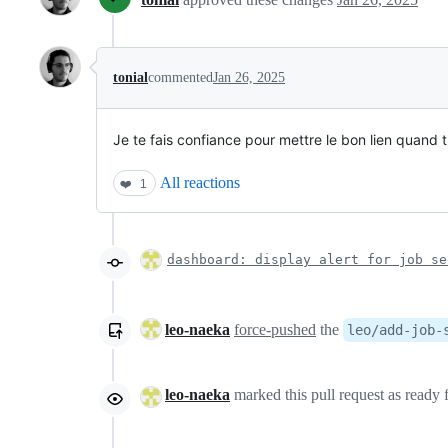
tonial
commented
Jan 26, 2025
Je te fais confiance pour mettre le bon lien quand t
All reactions
❤️
1
dashboard: display alert for job se
leo-naeka
force-pushed
the
leo/add-job-
leo-naeka
marked this pull request as ready