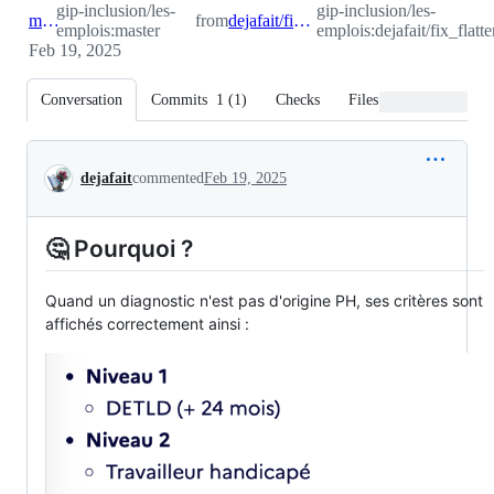
gip-inclusion/les-
gip-inclusion/les-
master
from
dejafait/fix_flattened_criteria_list
emplois:master
emplois:dejafait/fix_flatte
Feb 19, 2025
Conversation
Commits
1
(
1
)
Checks
Files changed
Conversation
dejafait
commented
Feb 19, 2025
🤔 Pourquoi ?
Quand un diagnostic n'est pas d'origine PH, ses critères sont
affichés correctement ainsi :