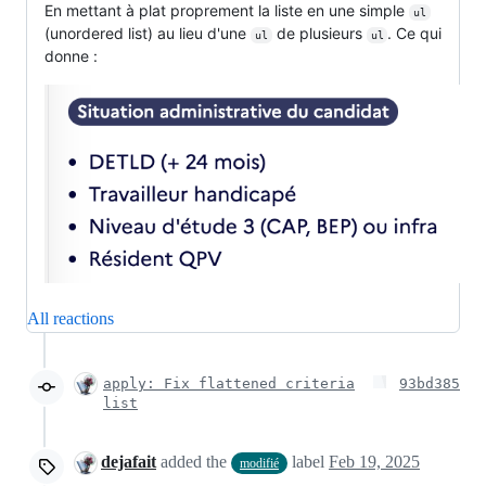
En mettant à plat proprement la liste en une simple
ul
(unordered list) au lieu d'une
de plusieurs
. Ce qui
ul
ul
donne :
All reactions
apply: Fix flattened criteria
93bd385
list
dejafait
added the
label
Feb 19, 2025
modifié