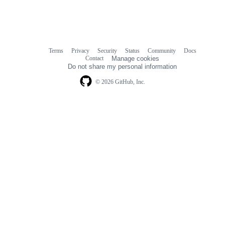
Terms
Privacy
Security
Status
Community
Docs
Footer
Footer
Contact
Manage cookies
navigation
Do not share my personal information
© 2026 GitHub, Inc.