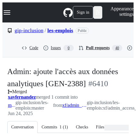
S
Navigation Menu
Appearance
k
Sign in
settings
i
p
t
gip-inclusion
/
les-emplois
Public
o
c
o
Code
Issues
Pull requests
0
40
n
t
e
n
Admin: ajoute l'accès aux données
t
-
analytiques [GEN-2388]
#
6410
Merged
#
6410
xavfernandez
merged 1 commit into
gip-inclusion/les-
gip-inclusion/les-
master
from
xf/admin_access_to_analytics
emplois:master
emplois:xf/admin_access_
Jun 24, 2025
Conversation
Commits
1
(
1
)
Checks
Files changed