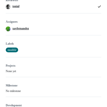
Reviewers
tonial
Assignees
xavfernandez
Labels
modifié
Projects
None yet
Milestone
No milestone
Development