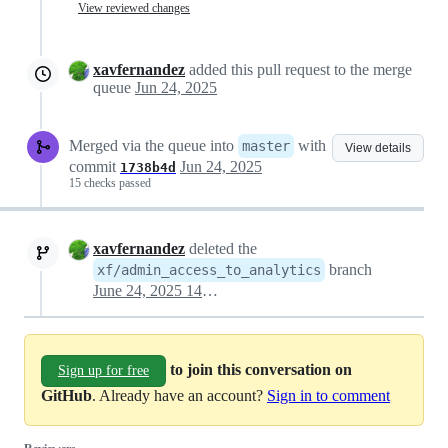
View reviewed changes
xavfernandez
added this pull request to the merge
queue
Jun 24, 2025
Merged via the queue into
with
master
View details
commit
Jun 24, 2025
1738b4d
15 checks passed
xavfernandez
deleted the
branch
xf/admin_access_to_analytics
June 24, 2025 14:08
to join this conversation on
Sign up for free
GitHub
. Already have an account?
Sign in to comment