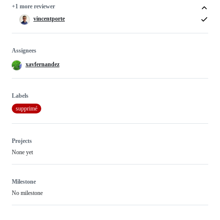
+1 more reviewer
vincentporte
Assignees
xavfernandez
Labels
supprimé
Projects
None yet
Milestone
No milestone