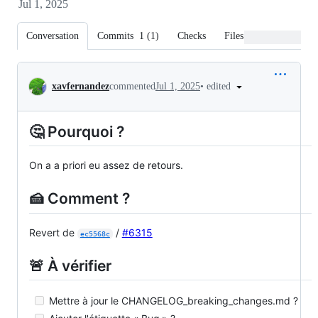
Jul 1, 2025
Conversation
Commits
1
(
1
)
Checks
Files changed
Conversation
•
edited
xavfernandez
commented
Jul 1, 2025
🤔 Pourquoi ?
On a a priori eu assez de retours.
🍰 Comment ?
Revert de
/
#6315
ec5568c
🚨 À vérifier
Mettre à jour le CHANGELOG_breaking_changes.md ?