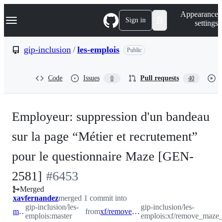
S
Navigation Menu
Appearance
k
Sign in
settings
i
p
t
gip-inclusion
/
les-emplois
Public
o
c
o
Code
Issues
Pull requests
0
40
n
t
e
n
Employeur: suppression d'un bandeau
t
sur la page “Métier et recrutement”
pour le questionnaire Maze [GEN-
-
2581]
#
6453
Merged
#
6453
xavfernandez
merged 1 commit into
gip-inclusion/les-
gip-inclusion/les-
master
from
xf/remove_maze_banner
emplois:master
emplois:xf/remove_maze