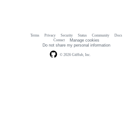
Terms
Privacy
Security
Status
Community
Docs
Footer
Footer
Contact
Manage cookies
navigation
Do not share my personal information
© 2026 GitHub, Inc.