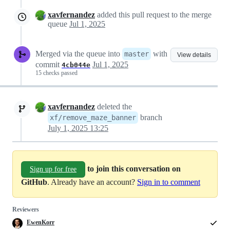
xavfernandez
added this pull request to the merge
queue
Jul 1, 2025
Merged via the queue into
with
master
View details
commit
Jul 1, 2025
4cb044e
15 checks passed
xavfernandez
deleted the
branch
xf/remove_maze_banner
July 1, 2025 13:25
to join this conversation on
Sign up for free
GitHub
. Already have an account?
Sign in to comment
Reviewers
EwenKorr