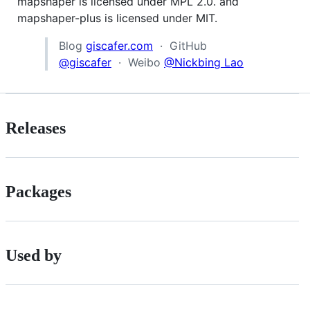
mapshaper is licensed under MPL 2.0. and
mapshaper-plus is licensed under MIT.
Blog
giscafer.com
· GitHub
@giscafer
· Weibo
@Nickbing Lao
Releases
Packages
Used by