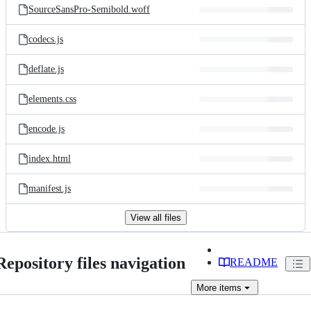
SourceSansPro-Semibold.woff
codecs.js
deflate.js
elements.css
encode.js
index.html
manifest.js
View all files
Repository files navigation
README
More
items