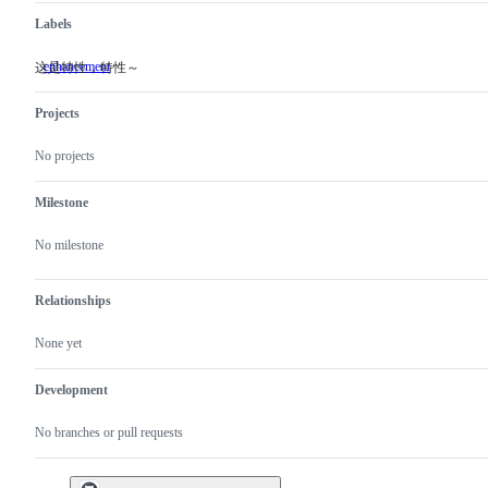
Labels
enhancement
这是特性，特性～
这
是
特
Projects
性，
特
No projects
性
～
Milestone
No milestone
Relationships
None yet
Development
No branches or pull requests