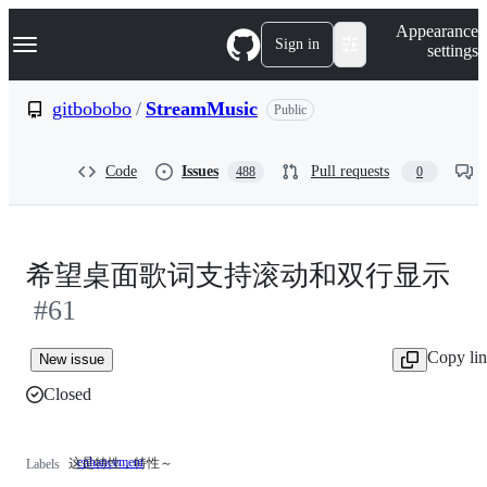
S
Navigation Menu
Appearance
k
Sign in
settings
i
p
t
gitbobobo
/
StreamMusic
Public
o
c
o
Code
Issues
Pull requests
488
0
n
t
e
n
t
希望桌面歌词支持滚动和双行显示
#61
Copy li
New issue
Closed
enhancement
这是特性，特性～
这
Labels
是