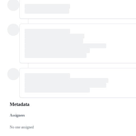
Metadata
Assignees
Metadata
Issue
actions
No one assigned